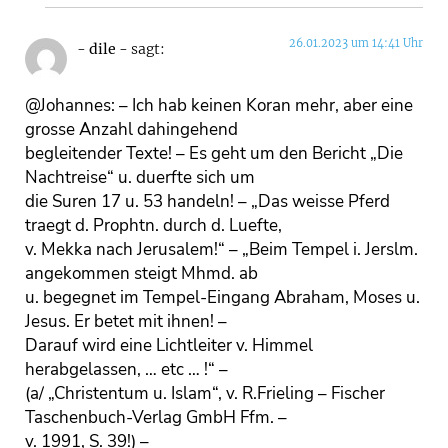
26.01.2023 um 14:41 Uhr
- dile -
sagt:
@Johannes: – Ich hab keinen Koran mehr, aber eine
grosse Anzahl dahingehend
begleitender Texte! – Es geht um den Bericht „Die
Nachtreise“ u. duerfte sich um
die Suren 17 u. 53 handeln! – „Das weisse Pferd
traegt d. Prophtn. durch d. Luefte,
v. Mekka nach Jerusalem!“ – „Beim Tempel i. Jerslm.
angekommen steigt Mhmd. ab
u. begegnet im Tempel-Eingang Abraham, Moses u.
Jesus. Er betet mit ihnen! –
Darauf wird eine Lichtleiter v. Himmel
herabgelassen, … etc … !“ –
(a/ „Christentum u. Islam“, v. R.Frieling – Fischer
Taschenbuch-Verlag GmbH Ffm. –
v. 1991, S. 39!) –