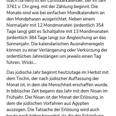
luach ha-iwri) ist ein Lunisolarkalender, der im Jahr
3761 v. Chr.greg. mit der Zählung beginnt. Die
Monate sind wie bei einfachen Mondkalendern an
den Mondphasen ausgerichtet. Neben einem
Normaljahr mit 12 Mondmonaten (ordentlich 354
Tage lang) gibt es Schaltjahre mit 13 Mondmonaten
(ordentlich 384 Tage lang) zur Angleichung an das
Sonnenjahr. Die kalendarischen Ausnahmeregeln
können zu einer Verlängerung oder Verkürzung der
ordentlichen Jahreslängen um jeweils einen Tag
führen. Wicki…
Das jüdische Jahr beginnt heutzutage im Herbst mit
dem Tischri, der nach jüdischer Auffassung der
Monat ist, in dem die Menschheit erschaffen wurde.
In biblischer Zeit begann das Jahr mit dem Nisan im
Frühjahr. Der Nisan ist der Monat der Erlösung, in
dem die jüdischen Vorfahren aus Ägypten
auszogen. Die Tatsache der Erlösung wird auch
heute noch höher bewertet als die der Schöpfung,