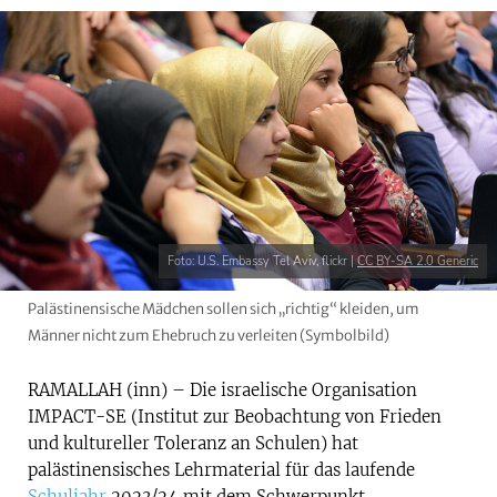
Foto: U.S. Embassy Tel Aviv, flickr |
CC BY-SA 2.0 Generic
Palästinensische Mädchen sollen sich „richtig“ kleiden, um
Männer nicht zum Ehebruch zu verleiten (Symbolbild)
RAMALLAH (inn) – Die israelische Organisation
IMPACT-SE (Institut zur Beobachtung von Frieden
und kultureller Toleranz an Schulen) hat
palästinensisches Lehrmaterial für das laufende
Schuljahr
2023/24 mit dem Schwerpunkt