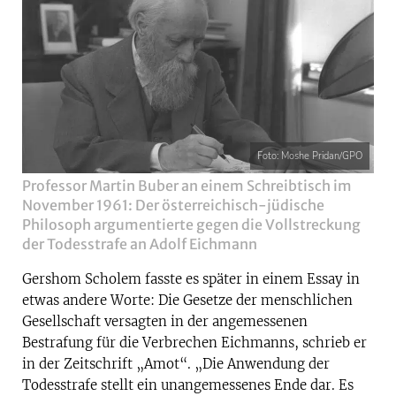
Foto: Moshe Pridan/GPO
Professor Martin Buber an einem Schreibtisch im
November 1961: Der österreichisch-jüdische
Philosoph argumentierte gegen die Vollstreckung
der Todesstrafe an Adolf Eichmann
Gershom Scholem fasste es später in einem Essay in
etwas andere Worte: Die Gesetze der menschlichen
Gesellschaft versagten in der angemessenen
Bestrafung für die Verbrechen Eichmanns, schrieb er
in der Zeitschrift „Amot“. „Die Anwendung der
Todesstrafe stellt ein unangemessenes Ende dar. Es