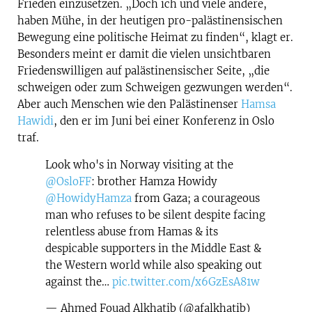
Frieden einzusetzen. „Doch ich und viele andere,
haben Mühe, in der heutigen pro-palästinensischen
Bewegung eine politische Heimat zu finden“, klagt er.
Besonders meint er damit die vielen unsichtbaren
Friedenswilligen auf palästinensischer Seite, „die
schweigen oder zum Schweigen gezwungen werden“.
Aber auch Menschen wie den Palästinenser
Hamsa
Hawidi
, den er im Juni bei einer Konferenz in Oslo
traf.
Look who's in Norway visiting at the
@OsloFF
: brother Hamza Howidy
@HowidyHamza
from Gaza; a courageous
man who refuses to be silent despite facing
relentless abuse from Hamas & its
despicable supporters in the Middle East &
the Western world while also speaking out
against the…
pic.twitter.com/x6GzEsA81w
— Ahmed Fouad Alkhatib (@afalkhatib)