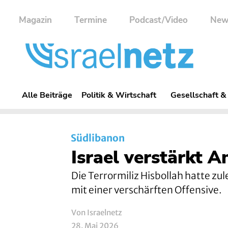
Magazin
Termine
Podcast/Video
New
Alle Beiträge
Politik & Wirtschaft
Gesellschaft &
Südlibanon
Israel verstärkt A
Die Terrormiliz Hisbollah hatte zule
mit einer verschärften Offensive.
Von Israelnetz
28. Mai 2026