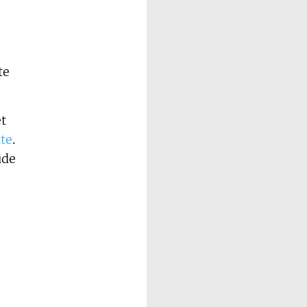
te
t
tte
.
ude