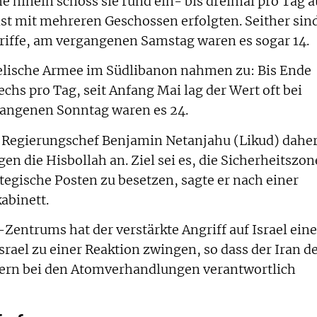
e hinein schoss sie rund ein- bis dreimal pro Tag a
ist mit mehreren Geschossen erfolgten. Seither sin
griffe, am vergangenen Samstag waren es sogar 14.
raelische Armee im Südlibanon nahmen zu: Bis Ende
echs pro Tag, seit Anfang Mai lag der Wert oft bei
angenen Sonntag waren es 24.
 Regierungschef Benjamin Netanjahu (Likud) dahe
en die Hisbollah an. Ziel sei es, die Sicherheitszon
tegische Posten zu besetzen, sagte er nach einer
abinett.
entrums hat der verstärkte Angriff auf Israel eine
Israel zu einer Reaktion zwingen, so dass der Iran d
itern bei den Atomverhandlungen verantwortlich