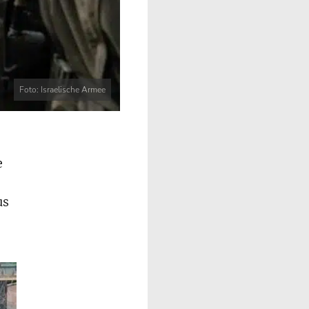
Foto: Israelische Armee
e
us