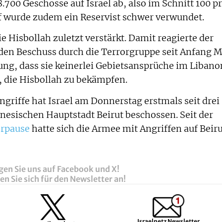
700 Geschosse auf Israel ab, also im Schnitt 100 p
f wurde zudem ein Reservist schwer verwundet.
die Hisbollah zuletzt verstärkt. Damit reagierte der
en Beschuss durch die Terrorgruppe seit Anfang M
ung, dass sie keinerlei Gebietsansprüche im Libano
, die Hisbollah zu bekämpfen.
griffe hat Israel am Donnerstag erstmals seit drei
anesischen Hauptstadt Beirut beschossen. Seit der
erpause
hatte sich die Armee mit Angriffen auf Beir
gen Sie uns auf Facebook und X!
n Sie sich für den Newsletter an!
Israelnetz Newsletter