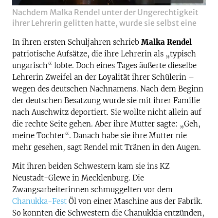
Nachdem Malka Rendel unter der Ungerechtigkeit
ihrer Lehrerin gelitten hatte, wurde sie selbst eine
In ihren ersten Schuljahren schrieb
Malka Rendel
patriotische Aufsätze, die ihre Lehrerin als „typisch
ungarisch“ lobte. Doch eines Tages äußerte dieselbe
Lehrerin Zweifel an der Loyalität ihrer Schülerin –
wegen des deutschen Nachnamens. Nach dem Beginn
der deutschen Besatzung wurde sie mit ihrer Familie
nach Auschwitz deportiert. Sie wollte nicht allein auf
die rechte Seite gehen. Aber ihre Mutter sagte: „Geh,
meine Tochter“. Danach habe sie ihre Mutter nie
mehr gesehen, sagt Rendel mit Tränen in den Augen.
Mit ihren beiden Schwestern kam sie ins KZ
Neustadt-Glewe in Mecklenburg. Die
Zwangsarbeiterinnen schmuggelten vor dem
Chanukka-Fest
Öl von einer Maschine aus der Fabrik.
So konnten die Schwestern die Chanukkia entzünden,