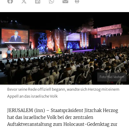
Foto: Yad Vashem
Bevor seine Rede offiziell begann, wandte sich Herzog mit einem
Appell an das israelische Volk
JERUSALEM (inn) – Staatspräsident Jitzchak Herzog
hat das israelische Volk bei der zentralen
Auftaktveranstaltung zum Holocaust-Gedenktag zur