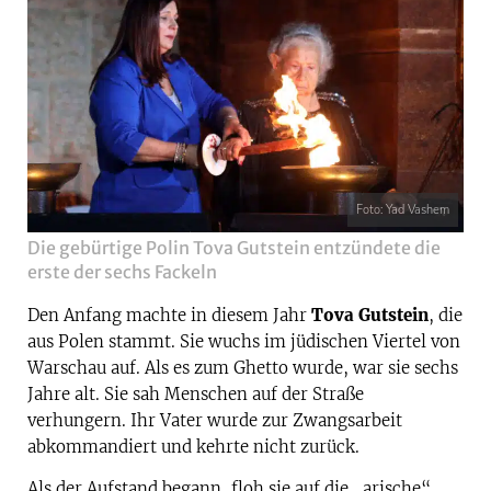
Foto: Yad Vashem
Die gebürtige Polin Tova Gutstein entzündete die
erste der sechs Fackeln
Den Anfang machte in diesem Jahr
Tova Gutstein
, die
aus Polen stammt. Sie wuchs im jüdischen Viertel von
Warschau auf. Als es zum Ghetto wurde, war sie sechs
Jahre alt. Sie sah Menschen auf der Straße
verhungern. Ihr Vater wurde zur Zwangsarbeit
abkommandiert und kehrte nicht zurück.
Als der Aufstand begann, floh sie auf die „arische“