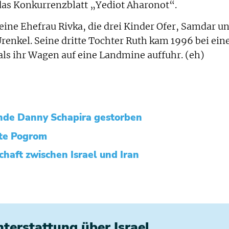
 das Konkurrenzblatt „Yediot Aharonot“.
eine Ehefrau Rivka, die drei Kinder Ofer, Samdar u
Urenkel. Seine dritte Tochter Ruth kam 1996 bei ei
als ihr Wagen auf eine Landmine auffuhr. (eh)
ende Danny Schapira gestorben
te Pogrom
haft zwischen Israel und Iran
chterstattung über Israel