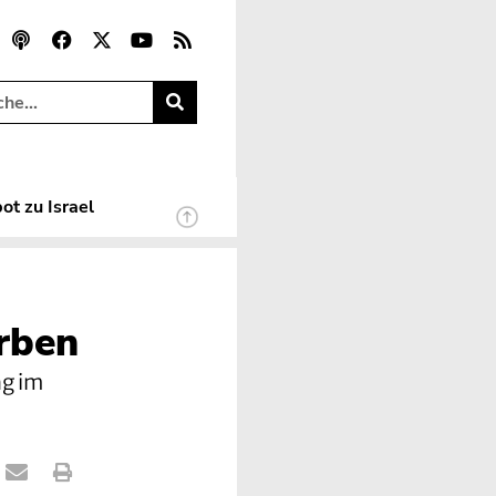
ot zu Israel
rben
ng im