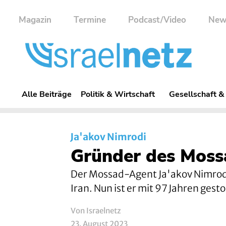
Magazin
Termine
Podcast/Video
New
Alle Beiträge
Politik & Wirtschaft
Gesellschaft &
Ja'akov Nimrodi
Gründer des Moss
Der Mossad-Agent Ja'akov Nimrodi 
Iran. Nun ist er mit 97 Jahren gest
Von Israelnetz
23. August 2023