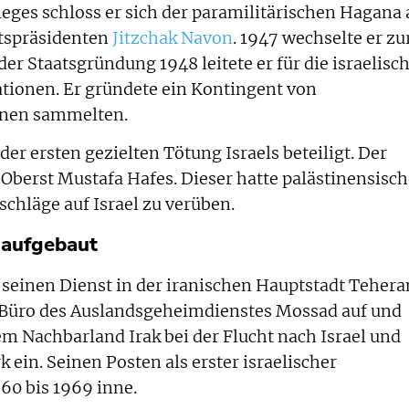
ges schloss er sich der paramilitärischen Hagana 
atspräsidenten
Jitzchak Navon
. 1947 wechselte er zu
er Staatsgründung 1948 leitete er für die israelisc
ionen. Er gründete ein Kontingent von
onen sammelten.
er ersten gezielten Tötung Israels beteiligt. Der
 Oberst Mustafa Hafes. Dieser hatte palästinensisc
schläge auf Israel zu verüben.
 aufgebaut
seinen Dienst in der iranischen Hauptstadt Tehera
e Büro des Auslandsgeheimdienstes Mossad auf und
 dem Nachbarland Irak bei der Flucht nach Israel und
 ein. Seinen Posten als erster israelischer
960 bis 1969 inne.