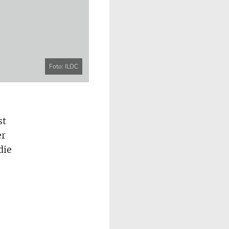
Foto: ILDC
st
er
die