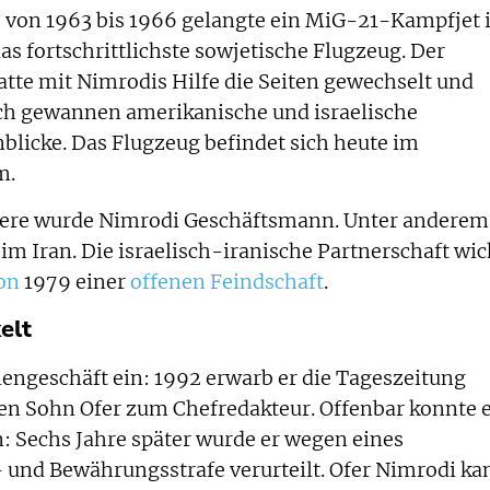
 von 1963 bis 1966 gelangte ein MiG-21-Kampfjet 
s fortschrittlichste sowjetische Flugzeug. Der
atte mit Nimrodis Hilfe die Seiten gewechselt und
rch gewannen amerikanische und israelische
nblicke. Das Flugzeug befindet sich heute im
m.
iere wurde Nimrodi Geschäftsmann. Unter anderem
im Iran. Die israelisch-iranische Partnerschaft wi
on
1979 einer
offenen Feindschaft
.
elt
iengeschäft ein: 1992 erwarb er die Tageszeitung
en Sohn Ofer zum Chefredakteur. Offenbar konnte 
n: Sechs Jahre später wurde er wegen eines
 und Bewährungsstrafe verurteilt. Ofer Nimrodi k