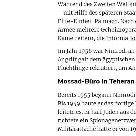
Während des Zweiten Weltkrie
– mit Hilfe des späteren Sta
Elite-Einheit Palmach. Nach d
Armee mehrere Geheimoperat
Kamelreitern, die Informati
Im Jahr 1956 war Nimrodi an d
Angriff galt dem ägyptischen
Flüchtlinge rekrutiert, um An
Mossad-Büro in Teheran
Bereits 1955 begann Nimrodi 
Bis 1959 baute er das dortig
leitete es. Er half Juden aus
richtete ein Spionagenetzwerk
Militärattaché hatte er von 1