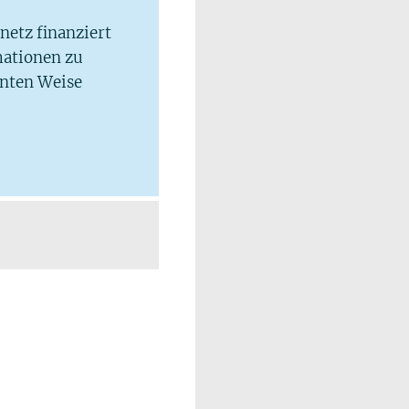
lnetz finanziert
mationen zu
hnten Weise