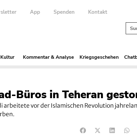
sletter
App
Spenden
Kontakt
 Kultur
Kommentar & Analyse
Kriegsgeschehen
Chatb
ad-Büros in Teheran gesto
arbeitete vor der Islamischen Revolution jahrela
orben.