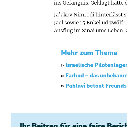
ins Gefängnis. Geklagt hatte
Ja’akov Nimrodi hinterlässt s
Jael sowie 15 Enkel ud zwölf 
Ausflug im Sinai ums Leben, 
Mehr zum Thema
»
Israelische Pilotenleg
»
Farhud – das unbekann
»
Pahlavi betont Freundsc
Ihr Beitrag für eine faire Beri