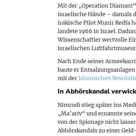
Mit der „Operation Diamant“
israelische Hände – damals da
irakische Pilot Munir Redfa h
landete 1966 in Israel. Dadu
Wissenschaftler wertvolle Ei
israelischen Luftfahrtmuseu
Nach Ende seiner Armeekarr
baute er Entsalzungsanlagen 
mit der
Islamischen Revoluti
In Abhörskandal verwick
Nimrodi stieg später ins Med
„Ma’ariv“ und ernannte sein
von der Spionage nicht lasse
Abhörskandals zu einer Geld-