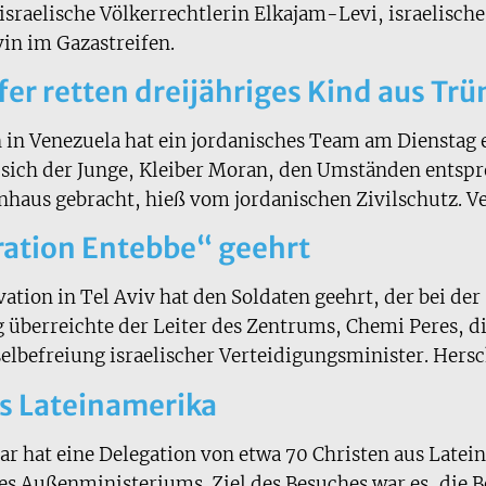
sraelische Völkerrechtlerin Elkajam-Levi, israelisch
avin im Gazastreifen.
fer retten dreijähriges Kind aus T
in Venezuela hat ein jordanisches Team am Dienstag 
 sich der Junge, Kleiber Moran, den Umständen entspr
nhaus gebracht, hieß vom jordanischen Zivilschutz. 
eration Entebbe“ geehrt
tion in Tel Aviv hat den Soldaten geehrt, der bei de
berreichte der Leiter des Zentrums, Chemi Peres, di
elbefreiung israelischer Verteidigungsminister. Hersc
us Lateinamerika
ar hat eine Delegation von etwa 70 Christen aus Late
es Außenministeriums. Ziel des Besuches war es, die 