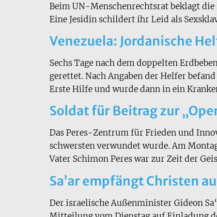
Beim UN-Menschenrechtsrat beklagt die i
Eine Jesidin schildert ihr Leid als Sexskl
Venezuela: Jordanische Hel
Sechs Tage nach dem doppelten Erdbeben 
gerettet. Nach Angaben der Helfer befand
Erste Hilfe und wurde dann in ein Kranke
Soldat für Beitrag zur „Op
Das Peres-Zentrum für Frieden und Innova
schwersten verwundet wurde. Am Montag ü
Vater Schimon Peres war zur Zeit der Geis
Sa’ar empfängt Christen a
Der israelische Außenminister Gideon Sa‘
Mitteilung vom Dienstag auf Einladung d