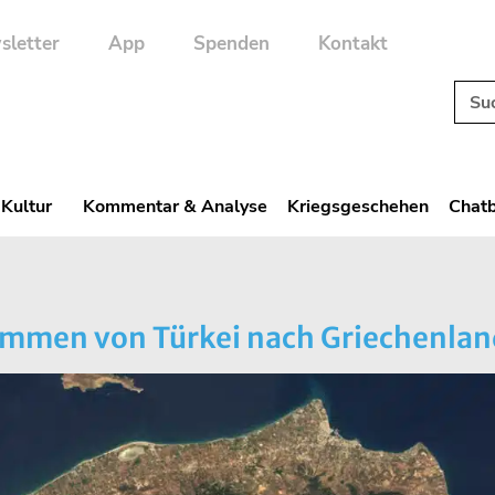
sletter
App
Spenden
Kontakt
 Kultur
Kommentar & Analyse
Kriegsgeschehen
Chatb
wimmen von Türkei nach Griechenla