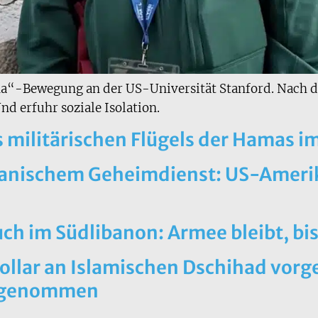
na“-Bewegung an der US-Universität Stanford. Nach 
d erfuhr soziale Isolation.
s militärischen Flügels der Hamas i
ranischem Geheimdienst: US-Amerika
h im Südlibanon: Armee bleibt, bi
llar an Islamischen Dschihad vorge
stgenommen