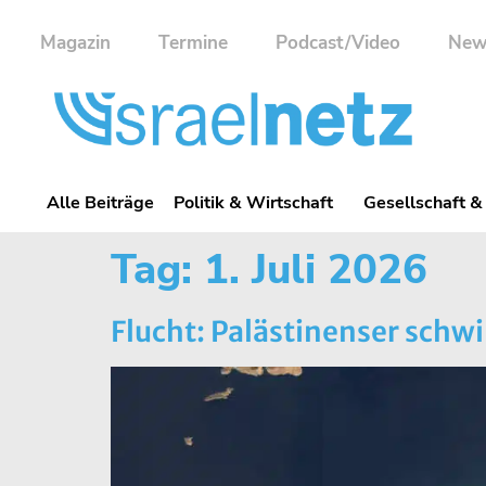
Magazin
Termine
Podcast/Video
New
Alle Beiträge
Politik & Wirtschaft
Gesellschaft &
Tag:
1. Juli 2026
Flucht: Palästinenser sch