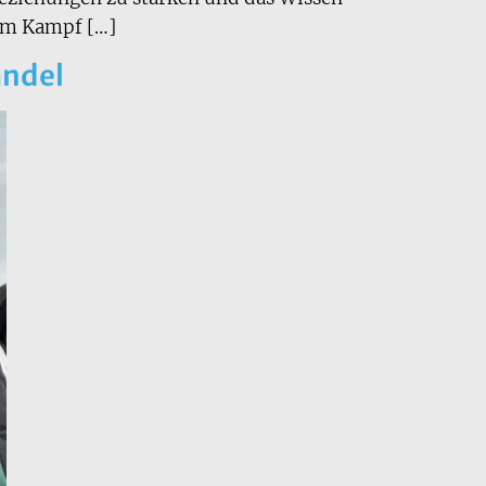
t im Kampf […]
andel