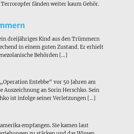
e Terroropfer fänden weiter kaum Gehör.
rümmern
ein dreijähriges Kind aus den Trümmern
echend in einem guten Zustand. Er erhielt
Venezolanische Behörden […]
r „Operation Entebbe“ vor 50 Jahren am
e Auszeichnung an Sorin Herschko. Sein
hko ist infolge seiner Verletzungen […]
inamerika empfangen. Sie kamen laut
Beziehungen zu stärken und das Wissen