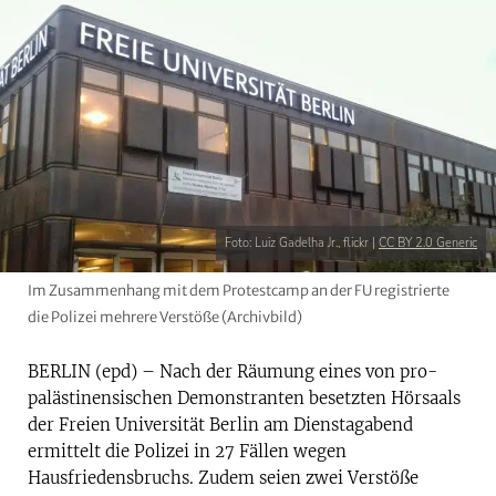
Foto: Luiz Gadelha Jr., flickr |
CC BY 2.0 Generic
Im Zusammenhang mit dem Protestcamp an der FU registrierte
die Polizei mehrere Verstöße (Archivbild)
BERLIN (epd) – Nach der Räumung eines von pro-
palästinensischen Demonstranten besetzten Hörsaals
der Freien Universität Berlin am Dienstagabend
ermittelt die Polizei in 27 Fällen wegen
Hausfriedensbruchs. Zudem seien zwei Verstöße