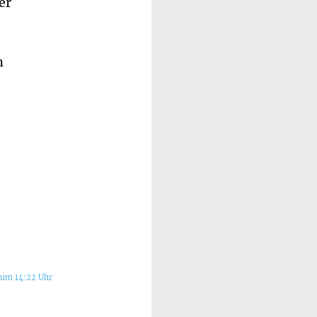
er
n
 um 14:22 Uhr