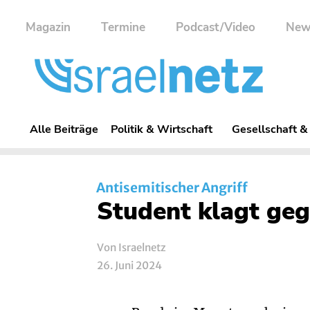
Magazin
Termine
Podcast/Video
New
Alle Beiträge
Politik & Wirtschaft
Gesellschaft &
Antisemitischer Angriff
Student klagt geg
Von Israelnetz
26. Juni 2024