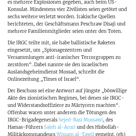
es mehrere Explosionen gegeben, auch beim US-
Konsulat. Mindestens vier Zivilisten seien getötet und
sechs weitere verletzt worden. Irakische Quellen
berichteten, der Geschäftsmann Peschraw Disaji und
mehrere Familienmitglieder seien unter den Toten.
Die IRGC teilte mit, sie habe ballistische Raketen
eingesetzt, um „Spionagezentren und
Versammlungen anti-iranischer Terrorgruppen zu
zerstören“. Dabei nannte sie den israelischen
Auslandsgeheimdienst Mossad, schreibt die
Onlinezeitung „Times of Israel“.
Der Beschuss sei eine Antwort auf jüngste „böswillige
Akte des zionistischen Regimes, bei denen sie IRGC-
und Widerstandsoffiziere zu Märtyrern machten“.
Offenbar waren unter anderem die Tötungen des
IRGC-Brigadegenerals
Sejed-Rasi Mussawi
, des
Hamas-Führers
Saleh al-Aruri
und des Hisbollah-
Militärkommandeurs
Wissam al-Tawil
gemeint. (eh)