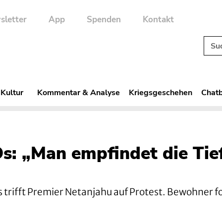
sletter
App
Spenden
Kontakt
 Kultur
Kommentar & Analyse
Kriegsgeschehen
Chatb
Os: „Man empfindet die Tie
s trifft Premier Netanjahu auf Protest. Bewohner f