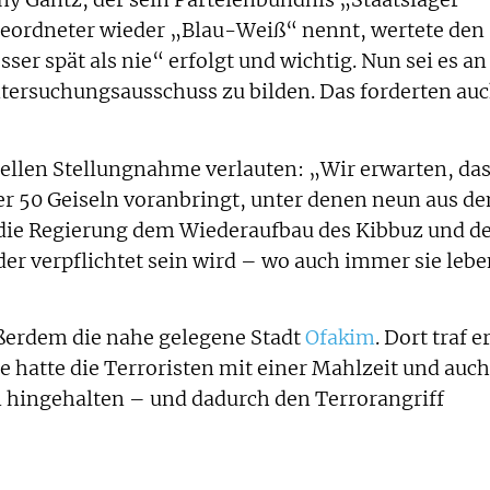
ny Gantz, der sein Parteienbündnis „Staatslager“
eordneter wieder „Blau-Weiß“ nennt, wertete den
sser spät als nie“ erfolgt und wichtig. Nun sei es an
Untersuchungsausschuss zu bilden. Das forderten au
ziellen Stellungnahme verlauten: „Wir erwarten, da
er 50 Geiseln voranbringt, unter denen neun aus d
 die Regierung dem Wiederaufbau des Kibbuz und d
der verpflichtet sein wird – wo auch immer sie leb
ßerdem die nahe gelegene Stadt
Ofakim
. Dort traf e
e hatte die Terroristen mit einer Mahlzeit und auch
 hingehalten – und dadurch den Terrorangriff