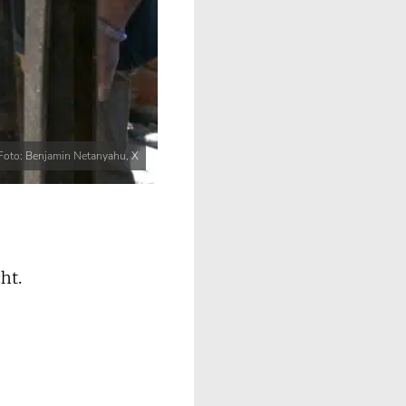
Foto: Benjamin Netanyahu, X
ht.