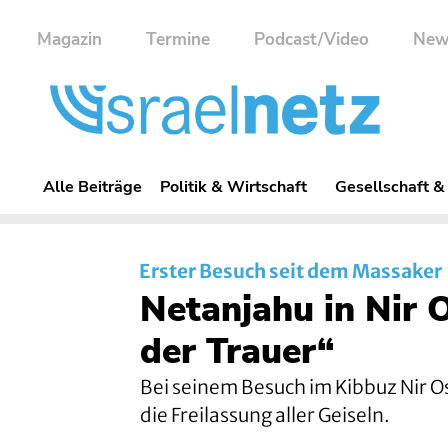
Magazin
Termine
Podcast/Video
New
Alle Beiträge
Politik & Wirtschaft
Gesellschaft &
Erster Besuch seit dem Massaker
Netanjahu in Nir 
der Trauer“
Bei seinem Besuch im Kibbuz Nir O
die Freilassung aller Geiseln.