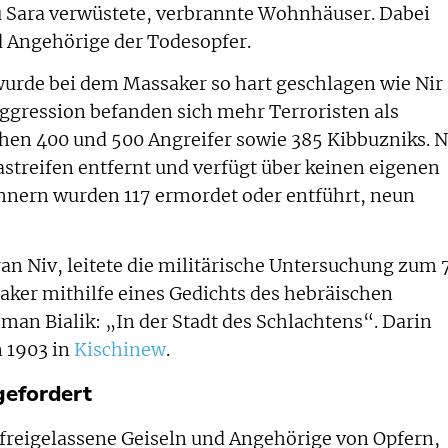
u Sara verwüstete, verbrannte Wohnhäuser. Dabei
d Angehörige der Todesopfer.
wurde bei dem Massaker so hart geschlagen wie Nir
ggression befanden sich mehr Terroristen als
en 400 und 500 Angreifer sowie 385 Kibbuzniks. N
astreifen entfernt und verfügt über keinen eigenen
hnern wurden 117 ermordet oder entführt, neun
an Niv, leitete die militärische Untersuchung zum 7
saker mithilfe eines Gedichts des hebräischen
an Bialik: „In der Stadt des Schlachtens“. Darin
n 1903 in
Kischinew
.
gefordert
freigelassene Geiseln und Angehörige von Opfern,