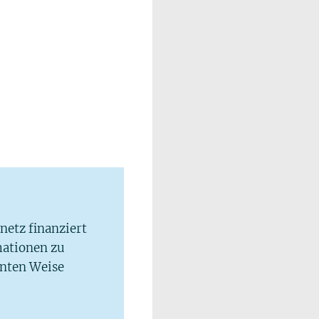
lnetz finanziert
mationen zu
hnten Weise