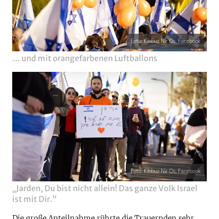
Foto: Kibbuz Nir Os, Facebook
… und mit orangefarbenen Luftballons
Foto: Kibbuz Nir Os, Facebook
„Jarden, Du bist nicht allein! Das ganze Volk Israel
ist mit Dir.“
Die große Anteilnahme rührte die Trauernden sehr.