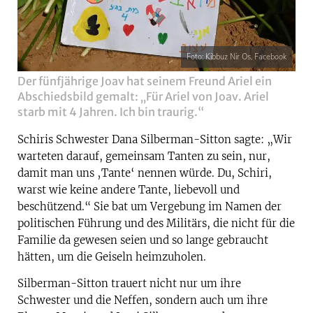
Foto: Kibbuz Nir Os, Facebook
Der fünfjährige Joav hat seinem Freund Ariel ein
Abschiedsbild gemalt: „Für Ariel von Joav. Ariel
starb mit 4 Jahren. Ich bin traurig.“
Schiris Schwester Dana Silberman-Sitton sagte: „Wir
warteten darauf, gemeinsam Tanten zu sein, nur,
damit man uns ‚Tante‘ nennen würde. Du, Schiri,
warst wie keine andere Tante, liebevoll und
beschützend.“ Sie bat um Vergebung im Namen der
politischen Führung und des Militärs, die nicht für die
Familie da gewesen seien und so lange gebraucht
hätten, um die Geiseln heimzuholen.
Silberman-Sitton trauert nicht nur um ihre
Schwester und die Neffen, sondern auch um ihre