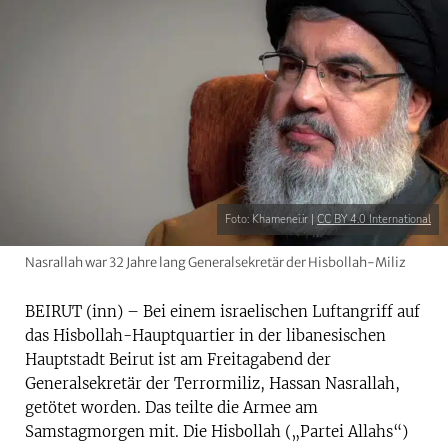
Foto: Khamenei.ir |
CC BY 4.0 International
Nasrallah war 32 Jahre lang Generalsekretär der Hisbollah-Miliz
BEIRUT (inn) – Bei einem israelischen Luftangriff auf
das Hisbollah-Hauptquartier in der libanesischen
Hauptstadt Beirut ist am Freitagabend der
Generalsekretär der Terrormiliz, Hassan Nasrallah,
getötet worden. Das teilte die Armee am
Samstagmorgen mit. Die Hisbollah („Partei Allahs“)