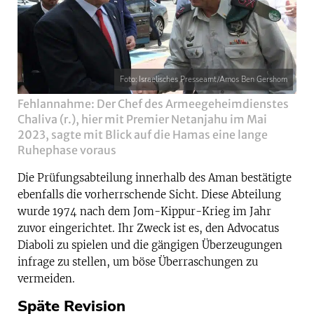
Foto: Israelisches Presseamt/Amos Ben Gershom
Fehlannahme: Der Chef des Armeegeheimdienstes
Chaliva (r.), hier mit Premier Netanjahu im Mai
2023, sagte mit Blick auf die Hamas eine lange
Ruhephase voraus
Die Prüfungsabteilung innerhalb des Aman bestätigte
ebenfalls die vorherrschende Sicht. Diese Abteilung
wurde 1974 nach dem Jom-Kippur-Krieg im Jahr
zuvor eingerichtet. Ihr Zweck ist es, den Advocatus
Diaboli zu spielen und die gängigen Überzeugungen
infrage zu stellen, um böse Überraschungen zu
vermeiden.
Späte Revision