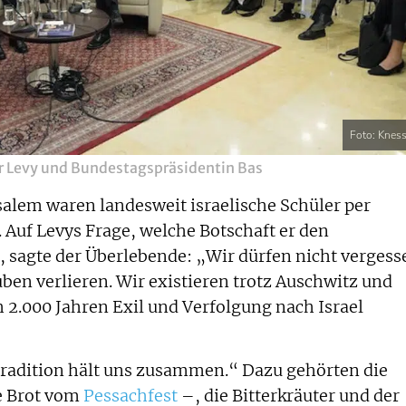
Foto: Kness
er Levy und Bundestagspräsidentin Bas
salem waren landesweit israelische Schüler per
 Auf Levys Frage, welche Botschaft er den
 sagte der Überlebende: „Wir dürfen nicht vergess
ben verlieren. Wir existieren trotz Auschwitz und
h 2.000 Jahren Exil und Verfolgung nach Israel
Tradition hält uns zusammen.“ Dazu gehörten die
e Brot vom
Pessachfest
–, die Bitterkräuter und der