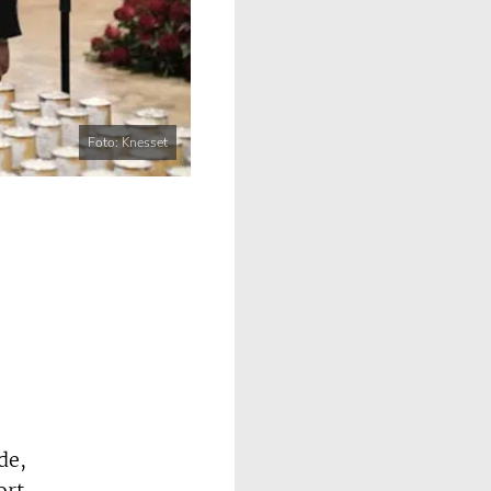
Foto: Knesset
de,
ort