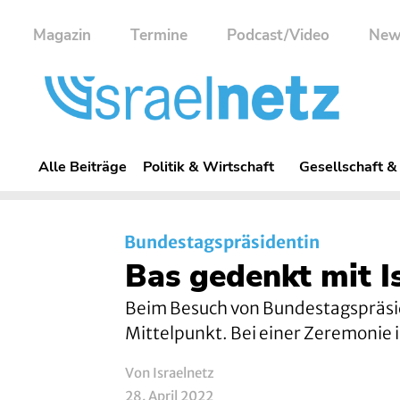
Magazin
Termine
Podcast/Video
New
Alle Beiträge
Politik & Wirtschaft
Gesellschaft &
Bundestagspräsidentin
Bas gedenkt mit I
Beim Besuch von Bundestagspräsid
Mittelpunkt. Bei einer Zeremonie i
Von Israelnetz
28. April 2022