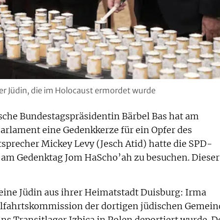
r Jüdin, die im Holocaust ermordet wurde
che Bundestagspräsidentin Bärbel Bas hat am
arlament eine Gedenkkerze für ein Opfer des
sprecher Mickey Levy (Jesch Atid) hatte die SPD-
el am Gedenktag Jom HaScho’ah zu besuchen. Dieser
 eine Jüdin aus ihrer Heimatstadt Duisburg: Irma
ohlfahrtskommission der dortigen jüdischen Gemein
ns Transitlager Izbica in Polen deportiert wurde. D