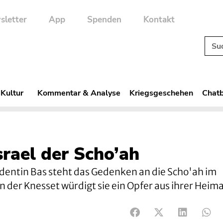
sletter
App
Spenden
Kontakt
 Kultur
Kommentar & Analyse
Kriegsgeschehen
Chatb
srael der Scho’ah
entin Bas steht das Gedenken an die Scho'ah im
n der Knesset würdigt sie ein Opfer aus ihrer Heim