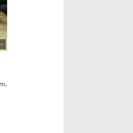
et
en,