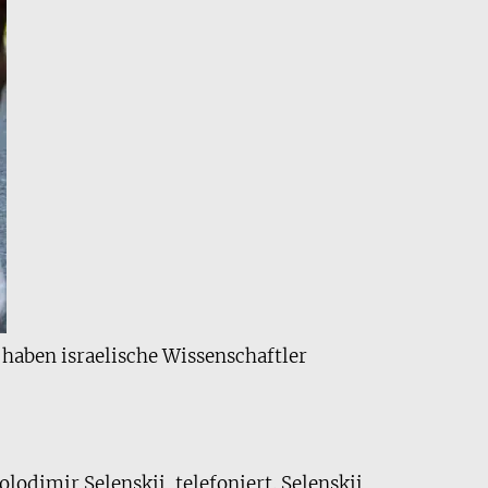
 haben israelische Wissenschaftler
odimir Selenskij, telefoniert. Selenskij