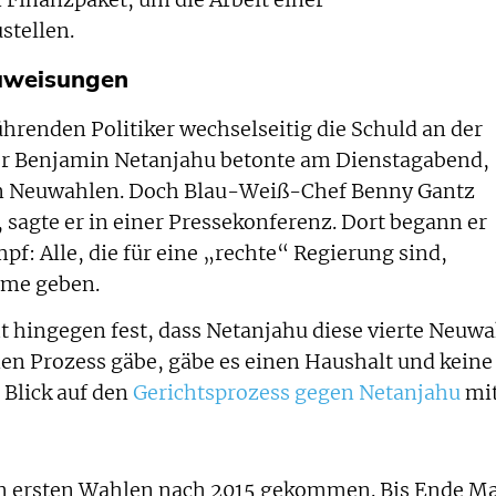
 Finanzpaket, um die Arbeit einer
stellen.
uweisungen
hrenden Politiker wechselseitig die Schuld an der
er Benjamin Netanjahu betonte am Dienstagabend,
gen Neuwahlen. Doch Blau-Weiß-Chef Benny Gantz
sagte er in einer Pressekonferenz. Dort begann er
f: Alle, die für eine „rechte“ Regierung sind,
mme geben.
ht hingegen fest, dass Netanjahu diese vierte Neuwa
nen Prozess gäbe, gäbe es einen Haushalt und keine
 Blick auf den
Gerichtsprozess gegen Netanjahu
mit
den ersten Wahlen nach 2015 gekommen. Bis Ende Ma