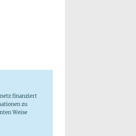
lnetz finanziert
mationen zu
hnten Weise