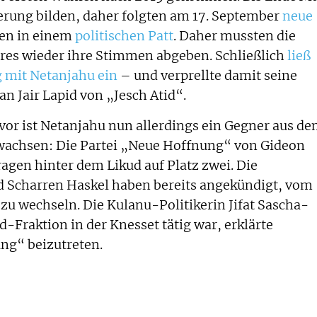
erung bilden, daher folgten am 17. September
neue
rten in einem
politischen Patt
. Daher mussten die
ahres wieder ihre Stimmen abgeben. Schließlich
ließ
g mit Netanjahu ein
– und verprellte damit seine
an Jair Lapid von „Jesch Atid“.
vor ist Netanjahu nun allerdings ein Gegner aus d
rwachsen: Die Partei „Neue Hoffnung“ von Gideon
ragen hinter dem Likud auf Platz zwei. Die
d Scharren Haskel haben bereits angekündigt, vom
u wechseln. Die Kulanu-Politikerin Jifat Sascha-
ud-Fraktion in der Knesset tätig war, erklärte
ng“ beizutreten.