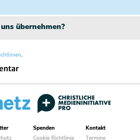
n uns übernehmen?
chtlinien
.
entar
tter
Spenden
Kontakt
chutz
Cookie Richtlinie
Termine