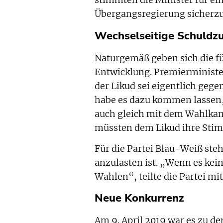
stimmten die Minister für ein
Übergangsregierung sicherzu
Wechselseitige Schuldz
Naturgemäß geben sich die fü
Entwicklung. Premierminist
der Likud sei eigentlich ge
habe es dazu kommen lassen, 
auch gleich mit dem Wahlkamp
müssten dem Likud ihre Sti
Für die Partei Blau-Weiß ste
anzulasten ist. „Wenn es kei
Wahlen“, teilte die Partei mit
Neue Konkurrenz
Am 9. April 2019 war es zu 