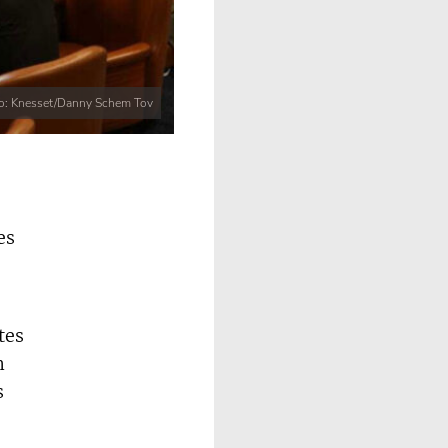
o: Knesset/Danny Schem Tov
es
tes
n
s