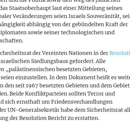
 und die Politik sowie den Weg des jüdischen
 das Staatsoberhaupt laut einer Mitteilung seines
lobaler Veränderungen seien Israels Souveränität, se
ängigkeit abhängig von der gebündelten Kraft der
Diplomaten sowie seiner technologischen und
schaften.
cherheitsrat der Vereinten Nationen in der
Resolut
israelischen Siedlungsbaus gefordert. Alle
en „palästinensischen besetzten Gebieten,
 seien einzustellen. In dem Dokument heißt es weit
n den seit 1967 besetzten Gebieten und dem Gebiet
den. Beide Konfliktparteien sollten Terror und
d sich ernsthaft um Friedensverhandlungen
der UN-Generalsekretär habe dem Sicherheitsrat al
ng der Resolution Bericht zu erstatten.