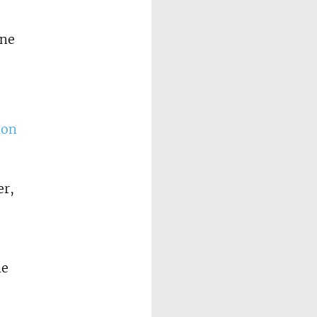
ine
ion
er,
le