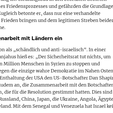
ines Friedensprozesses und gefährden die Grundlag
gleich betonte er, dass nur eine verhandelte
 Frieden bringen und dem legitimen Streben beide
ne.
narbeit mit Ländern ein
ion als „schändlich und anti-israelisch“. In einer
njahus hieß es: „Der Sicherheitsrat tut nichts, um
n Million Menschen in Syrien zu stoppen und
gegen die einzige wahre Demokratie im Nahen Osten
r Enthaltung der USA den US-Botschafter Dan Shapi
e zudem an, die Zusammenarbeit mit den Botschafte
, die für die Resolution gestimmt hatten. Dies sind
Russland, China, Japan, die Ukraine, Angola, Ägypt
land. Mit dem Senegal und Venezuela hat Israel ke