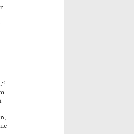
en
r
.“
ro
n
en,
ine