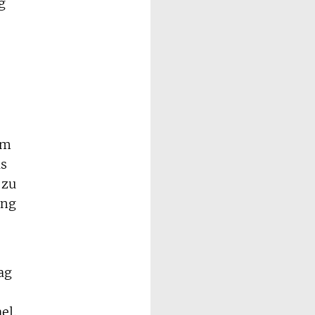
g
Am
as
 zu
ung
ag
el.