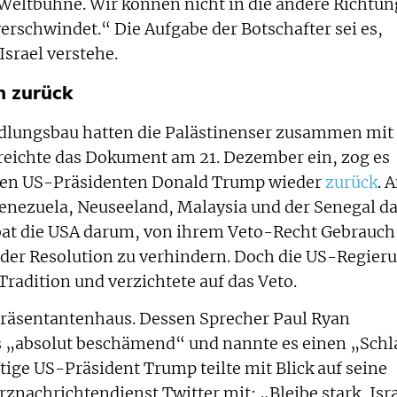
r Weltbühne. Wir können nicht in die andere Richtun
erschwindet.“ Die Aufgabe der Botschafter sei es,
Israel verstehe.
n zurück
edlungsbau hatten die Palästinenser zusammen mit
reichte das Dokument am 21. Dezember ein, zog es
erten US-Präsidenten Donald Trump wieder
zurück
. 
enezuela, Neuseeland, Malaysia und der Senegal d
 bat die USA darum, von ihrem Veto-Recht Gebrauch
er Resolution zu verhindern. Doch die US-Regier
Tradition und verzichtete auf das Veto.
räsentantenhaus. Dessen Sprecher Paul Ryan
s „absolut beschämend“ und nannte es einen „Schl
tige US-Präsident Trump teilte mit Blick auf seine
achrichtendienst Twitter mit: „Bleibe stark, Isra