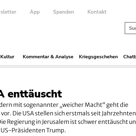
sletter
App
Spenden
Kontakt
 Kultur
Kommentar & Analyse
Kriegsgeschehen
Chatb
A enttäuscht
dern mit sogenannter „weicher Macht“ geht die
or. Die USA stellen sich erstmals seit Jahrzehnte
 Die Regierung in Jerusalem ist schwer enttäuscht u
 US-Präsidenten Trump.