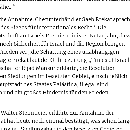
näher.“
 die Annahme. Chefunterhändler Saeb Erekat sprac
des Sieges für internationales Recht“. Die
tschaft an Israels Premierminister Netanjahu, das
noch Sicherheit für Israel und die Region bringen
Frieden sei „die Schaffung eines unabhängigen
agte Erekat laut der Onlinezeitung „Times of Israel
chafter Rijad Mansur erklärte, die Resolution
chen Siedlungen im besetzten Gebiet, einschließlich
ptstadt des Staates Palästina, illegal sind,
n und ein großes Hindernis für den Frieden
Walter Steinmeier erklärte zur Annahme der
rat hat heute noch einmal bestätigt, was schon lang
rung ist: Siedlungsbau in den besetzten Gebieten