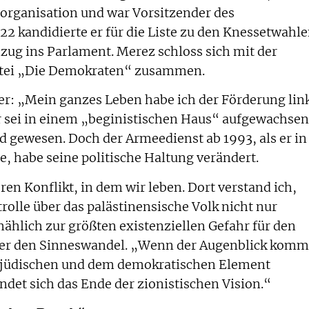
dorganisation und war Vorsitzender des
2 kandidierte er für die Liste zu den Knessetwahle
zug ins Parlament. Merez schloss sich mit der
artei „Die Demokraten“ zusammen.
er: „Mein ganzes Leben habe ich der Förderung lin
r sei in einem „beginistischen Haus“ aufgewachsen
d gewesen. Doch der Armeedienst ab 1993, als er in
, habe seine politische Haltung verändert.
en Konflikt, in dem wir leben. Dort verstand ich,
rolle über das palästinensische Volk nicht nur
mählich zur größten existenziellen Gefahr für den
te er den Sinneswandel. „Wenn der Augenblick komm
m jüdischen und dem demokratischen Element
ndet sich das Ende der zionistischen Vision.“