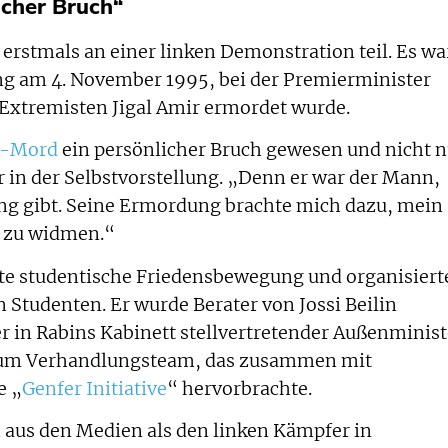
icher Bruch“
 erstmals an einer linken Demonstration teil. Es wa
g am 4. November 1995, bei der Premierminister
Extremisten Jigal Amir ermordet wurde.
n-Mord
ein persönlicher Bruch gewesen und nicht n
er in der Selbstvorstellung. „Denn er war der Mann,
ung gibt. Seine Ermordung brachte mich dazu, mein
g zu widmen.“
ite studentische Friedensbewegung und organisiert
 Studenten. Er wurde Berater von Jossi Beilin
er in Rabins Kabinett stellvertretender Außenminist
 zum Verhandlungsteam, das zusammen mit
e „
Genfer Initiative
“ hervorbrachte.
 aus den Medien als den linken Kämpfer in