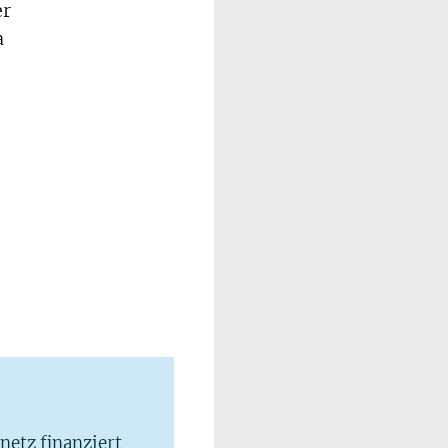
er
a
lnetz finanziert