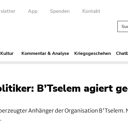
sletter
App
Spenden
Kontakt
 Kultur
Kommentar & Analyse
Kriegsgeschehen
Chatb
litiker: B’Tselem agiert g
 überzeugter Anhänger der Organisation B'Tselem.
.