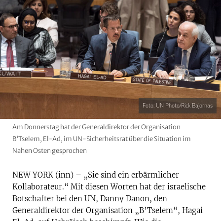
Foto: UN Photo/Rick Bajornas
Am Donnerstag hat der Generaldirektor der Organisation
B’Tselem, El-Ad, im UN-Sicherheitsrat über die Situation im
Nahen Osten gesprochen
NEW YORK (inn) – „Sie sind ein erbärmlicher
Kollaborateur.“ Mit diesen Worten hat der israelische
Botschafter bei den UN, Danny Danon, den
Generaldirektor der Organisation „B’Tselem“, Hagai