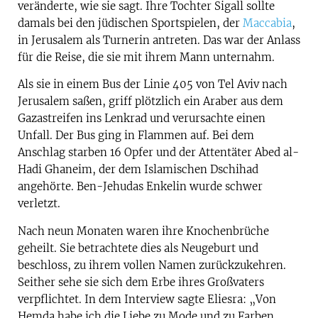
veränderte, wie sie sagt. Ihre Tochter Sigall sollte
damals bei den jüdischen Sportspielen, der
Maccabia
,
in Jerusalem als Turnerin antreten. Das war der Anlass
für die Reise, die sie mit ihrem Mann unternahm.
Als sie in einem Bus der Linie 405 von Tel Aviv nach
Jerusalem saßen, griff plötzlich ein Araber aus dem
Gazastreifen ins Lenkrad und verursachte einen
Unfall. Der Bus ging in Flammen auf. Bei dem
Anschlag starben 16 Opfer und der Attentäter Abed al-
Hadi Ghaneim, der dem Islamischen Dschihad
angehörte. Ben-Jehudas Enkelin wurde schwer
verletzt.
Nach neun Monaten waren ihre Knochenbrüche
geheilt. Sie betrachtete dies als Neugeburt und
beschloss, zu ihrem vollen Namen zurückzukehren.
Seither sehe sie sich dem Erbe ihres Großvaters
verpflichtet. In dem Interview sagte Eliesra: „Von
Hemda habe ich die Liebe zu Mode und zu Farben