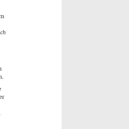
im
uch
n
n.
e
er
i