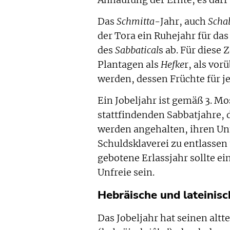
Das
Schmitta
-Jahr, auch
Scha
der Tora ein Ruhejahr für das 
des
Sabbatical
s ab. Für diese
Plantagen als
Hefke
r, als vo
werden, dessen Früchte für j
Ein Jobeljahr ist gemäß 3. M
stattfindenden Sabbatjahre, 
werden angehalten, ihren Unt
Schuldsklaverei zu entlassen
gebotene Erlassjahr sollte 
Unfreie sein.
Hebräische und lateinis
Das Jobeljahr hat seinen al