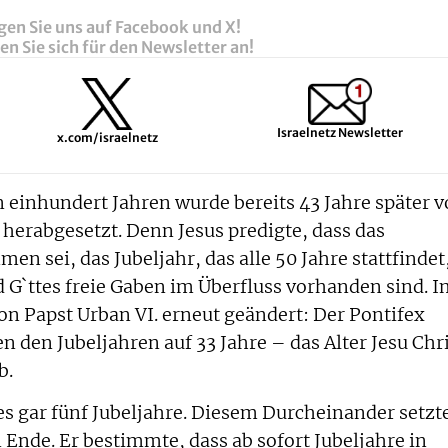
gen Sie uns auf Facebook und X!
n Sie sich für den Newsletter an!
Israelnetz Newsletter
x.com/israelnetz
n einhundert Jahren wurde bereits 43 Jahre später 
 herabgesetzt. Denn Jesus predigte, dass das
 sei, das Jubeljahr, das alle 50 Jahre stattfindet
 G`ttes freie Gaben im Überfluss vorhanden sind. I
on Papst Urban VI. erneut geändert: Der Pontifex
n den Jubeljahren auf 33 Jahre – das Alter Jesu Chri
ab.
s gar fünf Jubeljahre. Diesem Durcheinander setzt
n Ende. Er bestimmte, dass ab sofort Jubeljahre in