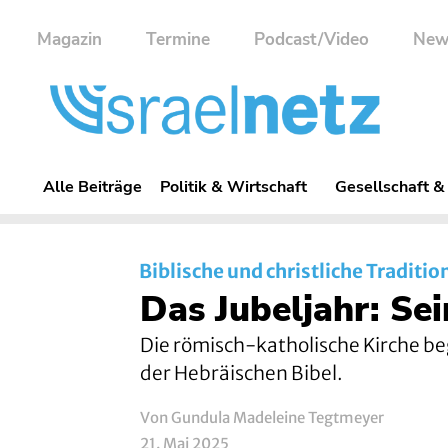
Magazin
Termine
Podcast/Video
New
Alle Beiträge
Politik & Wirtschaft
Gesellschaft &
Biblische und christliche Traditio
Das Jubeljahr: Sei
Die römisch-katholische Kirche beg
der Hebräischen Bibel.
Von Gundula Madeleine Tegtmeyer
21. Mai 2025