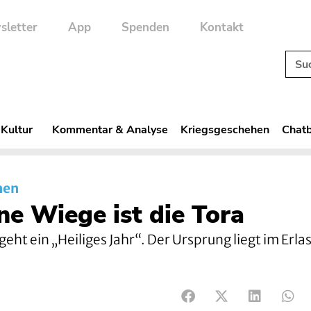
sletter
App
Spenden
Kontakt
 Kultur
Kommentar & Analyse
Kriegsgeschehen
Chatb
nen
ne Wiege ist die Tora
eht ein „Heiliges Jahr“. Der Ursprung liegt im Erla