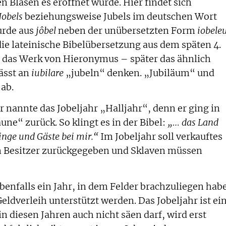
en Blasen es eröffnet wurde. Hier findet sich
Jobels
beziehungsweise Jubels im deutschen Wort
urde aus
jôbel
neben der unübersetzten Form
iobele
 die lateinische Bibelübersetzung aus dem späten 4.
s das Werk von Hieronymus – später das ähnlich
lässt an
iubilare
„jubeln“ denken. „Jubiläum“ und
 ab.
 nannte das Jobeljahr „Halljahr“, denn er ging in
ne“ zurück. So klingt es in der Bibel:
„…
das Land
inge und Gäste bei mir.“
Im Jobeljahr soll verkauftes
n Besitzer zurückgegeben und Sklaven müssen
 ebenfalls ein Jahr, in dem Felder brachzuliegen hab
ldverleih unterstützt werden. Das Jobeljahr ist ei
 diesen Jahren auch nicht säen darf, wird erst