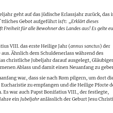
ljahr geht auf das jüdische Erlassjahr zurück, das 
`ttliches Gebot aufgeführt isƒt: „
Erklärt dieses
uft Freiheit für alle Bewohner des Landes aus!
Es gelte e
ius VIII. das erste Heilige Jahr (
annus sanctus
) der
 aus. Ähnlich dem Schuldenerlass während des
as christliche Jubeljahr darauf ausgelegt, Gläubige
mmenen Ablass und damit einen Neuanfang zu gebe
anfang war, dass sie nach Rom pilgern, um dort di
Eucharistie zu empfangen und die Heilige Pforte d
 Es war auch Papst Bonifatius VIII., der festlegte,
Jahre ein
Jubeljahr
anlässlich der Geburt Jesu Christ