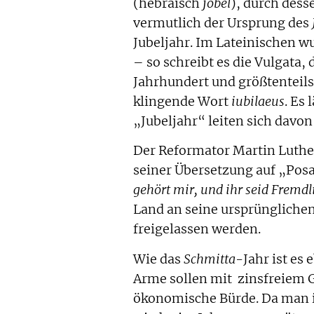
(hebräisch
jôbel
), durch dess
vermutlich der Ursprung des
Jubeljahr. Im Lateinischen w
– so schreibt es die Vulgata,
Jahrhundert und größtenteil
klingende Wort
iubilaeus
. Es 
„Jubeljahr“ leiten sich davon
Der Reformator Martin Luther
seiner Übersetzung auf „Posau
gehört mir, und ihr seid Fremdl
Land an seine ursprüngliche
freigelassen werden.
Wie das
Schmitta
-Jahr ist es
Arme sollen mit zinsfreiem Ge
ökonomische Bürde. Da man in