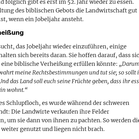
 folglich gibt es erst im 52. Jahr wieder zu essen.
ltung des biblischen Gebots die Landwirtschaft gut
st, wenn ein Jobeljahr ansteht.
rheißung
ucht, das Jobeljahr wieder einzuführen, einige
alten sich bereits daran. Sie hoffen darauf, dass si
s eine biblische Verheißung erfüllen könnte:
„Daru
ahrt meine Rechtsbestimmungen und tut sie; so sollt 
nd das Land soll euch seine Früchte geben, da
ss
ihr e
ss
rin wohnt.“
hes Schlupfloch, es wurde während der schweren
dt: Die Landwirte verkaufen ihre Felder
n, um sie dann von ihnen zu pachten. So werden di
weiter genutzt und liegen nicht brach.