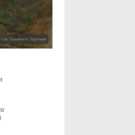
Foto: Gundula M. Tegtmeyer
t
hr
d