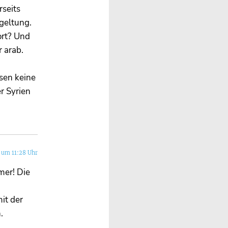
rseits
rgeltung.
ort? Und
 arab.
usen keine
er Syrien
 um 11:28 Uhr
mer! Die
it der
.