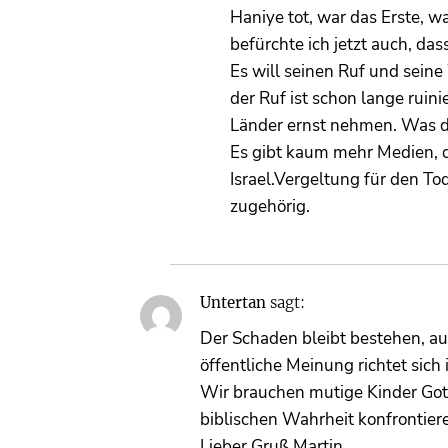
Haniye tot, war das Erste, w
befürchte ich jetzt auch, da
Es will seinen Ruf und sei
der Ruf ist schon lange rui
Länder ernst nehmen. Was da
Es gibt kaum mehr Medien, di
Israel.Vergeltung für den Tod
zugehörig.
Untertan
sagt:
Der Schaden bleibt bestehen, a
öffentliche Meinung richtet sic
Wir brauchen mutige Kinder Gotte
biblischen Wahrheit konfrontier
Lieber Gruß Martin