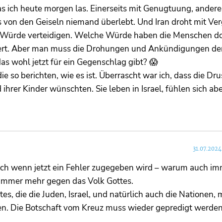
as ich heute morgen las. Einerseits mit Genugtuung, andere
ss von den Geiseln niemand überlebt. Und Iran droht mit Ve
ne Würde verteidigen. Welche Würde haben die Menschen d
niert. Aber man muss die Drohungen und Ankündigungen der
s wohl jetzt für ein Gegenschlag gibt? 😱
e so berichten, wie es ist. Überrascht war ich, dass die Dr
 ihrer Kinder wünschten. Sie leben in Israel, fühlen sich ab
31.07.2024
uch wenn jetzt ein Fehler zugegeben wird – warum auch im
h immer mehr gegen das Volk Gottes.
s, die die Juden, Israel, und natürlich auch die Nationen, m
en. Die Botschaft vom Kreuz muss wieder gepredigt werden