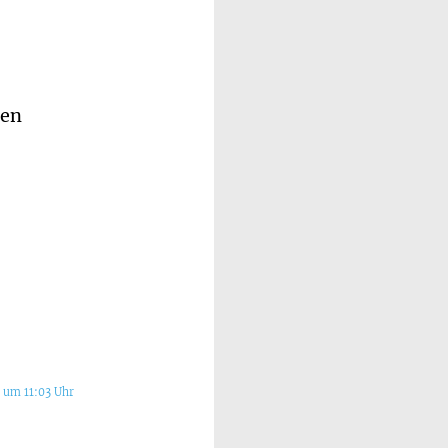
hen
 um 11:03 Uhr