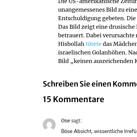
Die US-amerikanische Zeitun
unangemessenes Bild zu einer
Entschuldigung gebeten. Die Ü
Das Bild zeigt eine drusisch
betrauert. Dabei verursachte 
Hisbollah
tötete
das Mädchen 
israelischen Golanhöhen. Nac
Bild „keinen ausreichenden K
Schreiben Sie einen Komm
15 Kommentare
One
sagt:
Böse Absicht, wissentliche Irref