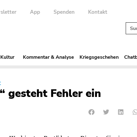
sletter
App
Spenden
Kontakt
 Kultur
Kommentar & Analyse
Kriegsgeschehen
Chatb
t
 gesteht Fehler ein