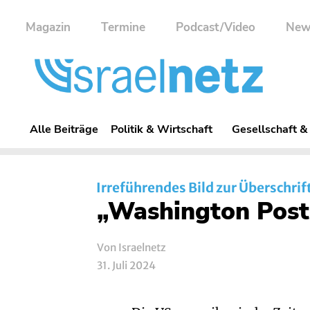
Magazin
Termine
Podcast/Video
New
Alle Beiträge
Politik & Wirtschaft
Gesellschaft &
Irreführendes Bild zur Überschrif
„Washington Post“
Von Israelnetz
31. Juli 2024