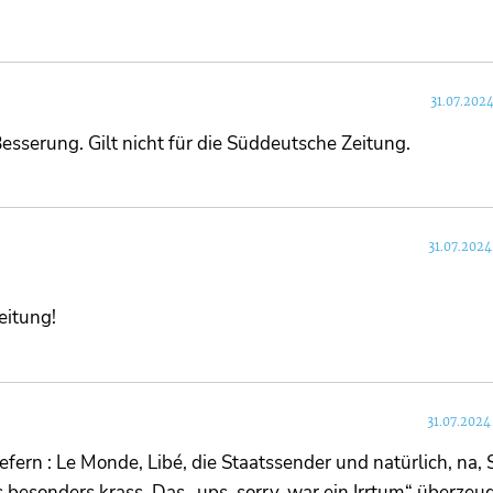
31.07.2024
r Besserung. Gilt nicht für die Süddeutsche Zeitung.
31.07.2024
eitung!
31.07.2024
efern : Le Monde, Libé, die Staatssender und natürlich, na, 
s besonders krass. Das „ups, sorry, war ein Irrtum“ überzeu