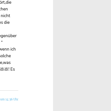
rt,die
chen
 nicht
s die
m
gegenüber
 “
 wenn ich
solche
ge,was
💩💩! Es
 um 14:36 Uhr