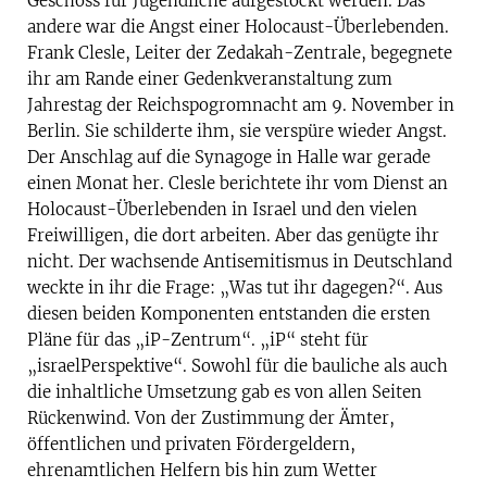
Geschoss für Jugendliche aufgestockt werden. Das
andere war die Angst einer Holocaust-Überlebenden.
Frank Clesle, Leiter der Zedakah-Zentrale, begegnete
ihr am Rande einer Gedenkveranstaltung zum
Jahrestag der Reichspogromnacht am 9. November in
Berlin. Sie schilderte ihm, sie verspüre wieder Angst.
Der Anschlag auf die Synagoge in Halle war gerade
einen Monat her. Clesle berichtete ihr vom Dienst an
Holocaust-Überlebenden in Israel und den vielen
Freiwilligen, die dort arbeiten. Aber das genügte ihr
nicht. Der wachsende Antisemitismus in Deutschland
weckte in ihr die Frage: „Was tut ihr dagegen?“. Aus
diesen beiden Komponenten entstanden die ersten
Pläne für das „iP-Zentrum“. „iP“ steht für
„israelPerspektive“. Sowohl für die bauliche als auch
die inhaltliche Umsetzung gab es von allen Seiten
Rückenwind. Von der Zustimmung der Ämter,
öffentlichen und privaten Fördergeldern,
ehrenamtlichen Helfern bis hin zum Wetter