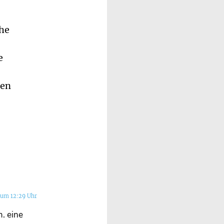
che
e
sen
 um 12:29 Uhr
m. eine