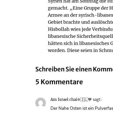
Syrien hat am Sonntag die Hi
gemacht. „Eine Gruppe der Hi
Armee an der syrisch-libanesi
Gebiet brachte und auslöscht
Hisbollah wies jede Verbindu
libanesische Sicherheitsquel
hätten sich in libanesisches
worden. Diese seien in Schmu
Schreiben Sie einen Komm
5 Kommentare
Am Israel chai✡🇮🇱💙
sagt:
Der Nahe Osten ist ein Pulverfass