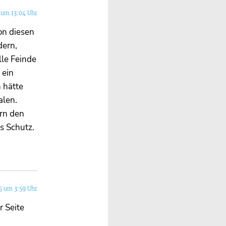
 um 13:04 Uhr
on diesen
dern,
lle Feinde
 ein
 hätte
alen.
ern den
s Schutz.
5 um 3:59 Uhr
r Seite