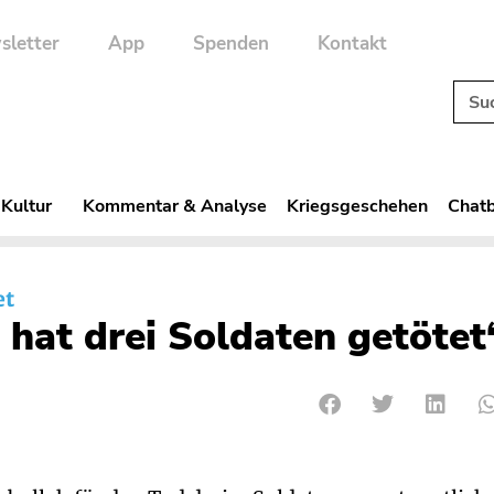
sletter
App
Spenden
Kontakt
 Kultur
Kommentar & Analyse
Kriegsgeschehen
Chatb
et
 hat drei Soldaten getötet