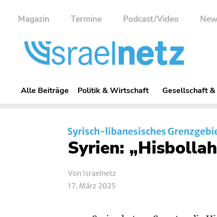
Magazin
Termine
Podcast/Video
New
Alle Beiträge
Politik & Wirtschaft
Gesellschaft &
Syrisch-libanesisches Grenzgebi
Syrien: „Hisbollah
Von Israelnetz
17. März 2025