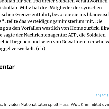
sbollah für den Tod dreier Soldaten verantwortlich
sbollah-Miliz hat drei Mitglieder der syrischen
schen Grenze entführt, bevor sie sie ins libanesis
e“, teilte das Verteidigungsministerium mit. Die
ng zu den Vorfällen westlich von Homs zurück. Ein
le sagte der Nachrichtenagentur AFP, die Soldaten
 Gebiet begeben und seien von Bewaffneten erschos
ggel verwickelt. (eh)
entar
17.03.2025
. In vielen Nationalitäten spielt Hass, Wut, Kriminilität uv