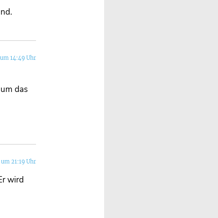
and.
 um 14:49 Uhr
n um das
 um 21:19 Uhr
Er wird