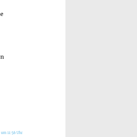
ie
en
 um 11:56 Uhr