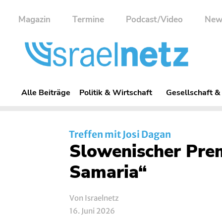
Magazin
Termine
Podcast/Video
New
Alle Beiträge
Politik & Wirtschaft
Gesellschaft &
Treffen mit Josi Dagan
Slowenischer Prem
Samaria“
Von Israelnetz
16. Juni 2026