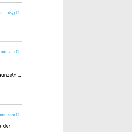
 um 16:43 Uhr
 um 17:01 Uhr
hmunzeln …
 um 16:20 Uhr
r der