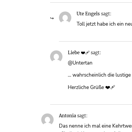
Ute Engels
sagt:
Toll jetzt habe ich ein n
Liebe ❤️‍🩹
sagt:
@Untertan
… wahrscheinlich die lustig
Herzliche Grüße ❤️‍🩹
Antonia
sagt:
Das nenne ich mal eine Kehrtwen