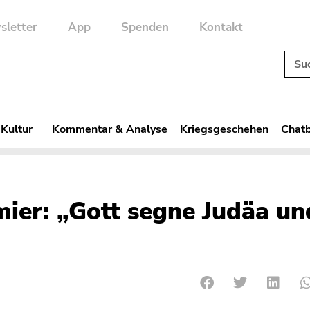
sletter
App
Spenden
Kontakt
 Kultur
Kommentar & Analyse
Kriegsgeschehen
Chatb
ier: „Gott segne Judäa un