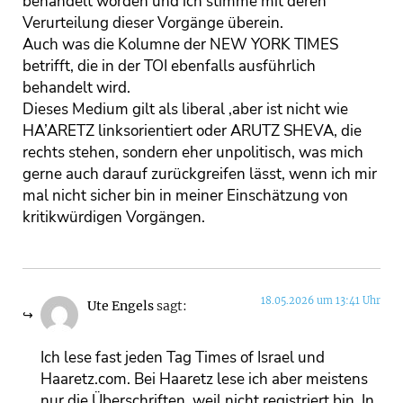
behandelt worden und ich stimme mit deren
Verurteilung dieser Vorgänge überein.
Auch was die Kolumne der NEW YORK TIMES
betrifft, die in der TOI ebenfalls ausführlich
behandelt wird.
Dieses Medium gilt als liberal ,aber ist nicht wie
HA’ARETZ linksorientiert oder ARUTZ SHEVA, die
rechts stehen, sondern eher unpolitisch, was mich
gerne auch darauf zurückgreifen lässt, wenn ich mir
mal nicht sicher bin in meiner Einschätzung von
kritikwürdigen Vorgängen.
18.05.2026 um 13:41 Uhr
Ute Engels
sagt:
Ich lese fast jeden Tag Times of Israel und
Haaretz.com. Bei Haaretz lese ich aber meistens
nur die Überschriften, weil nicht registriert bin. In