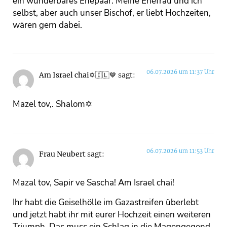
ein wunderbares Ehepaar. Meine Ehefrau und ich
selbst, aber auch unser Bischof, er liebt Hochzeiten,
wären gern dabei.
06.07.2026 um 11:37 Uhr
Am Israel chai✡️🇮🇱💙
sagt:
Mazel tov,. Shalom✡️
06.07.2026 um 11:53 Uhr
Frau Neubert
sagt:
Mazal tov, Sapir ve Sascha! Am Israel chai!
Ihr habt die Geiselhölle im Gazastreifen überlebt
und jetzt habt ihr mit eurer Hochzeit einen weiteren
Triumph. Das muss ein Schlag in die Magengegend