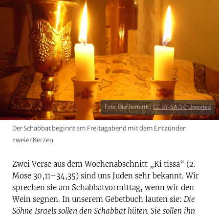
Foto: Olaf.herfurth |
CC BY-SA 3.0 Unported
Der Schabbat beginnt am Freitagabend mit dem Entzünden
zweier Kerzen
Zwei Verse aus dem Wochenabschnitt „Ki tissa“ (2.
Mose 30,11–34,35) sind uns Juden sehr bekannt. Wir
sprechen sie am Schabbatvormittag, wenn wir den
Wein segnen. In unserem Gebetbuch lauten sie:
Die
Söhne Israels sollen den Schabbat hüten. Sie sollen ihn