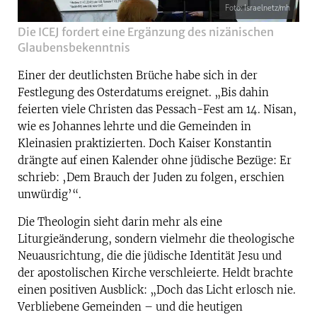
Foto: Israelnetz/mh
Die ICEJ fordert eine Ergänzung des nizänischen
Glaubensbekenntnis
Einer der deutlichsten Brüche habe sich in der
Festlegung des Osterdatums ereignet. „Bis dahin
feierten viele Christen das Pessach-Fest am 14. Nisan,
wie es Johannes lehrte und die Gemeinden in
Kleinasien praktizierten. Doch Kaiser Konstantin
drängte auf einen Kalender ohne jüdische Bezüge: Er
schrieb: ‚Dem Brauch der Juden zu folgen, erschien
unwürdig’“.
Die Theologin sieht darin mehr als eine
Liturgieänderung, sondern vielmehr die theologische
Neuausrichtung, die die jüdische Identität Jesu und
der apostolischen Kirche verschleierte. Heldt brachte
einen positiven Ausblick: „Doch das Licht erlosch nie.
Verbliebene Gemeinden – und die heutigen