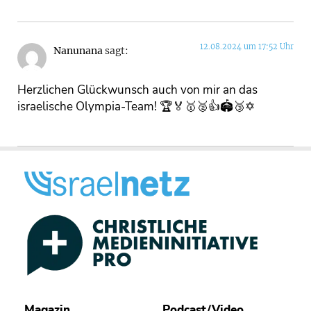
12.08.2024 um 17:52 Uhr
Nanunana
sagt:
Herzlichen Glückwunsch auch von mir an das
israelische Olympia-Team! 🏆🏅🥇🥈👍🏟🥉✡️
Magazin
Podcast/Video