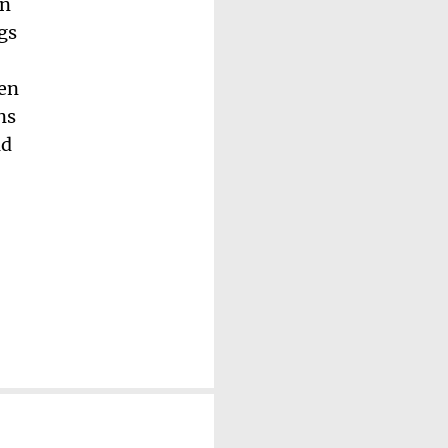
en
gs
gen
ns
ad