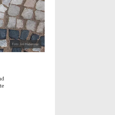
Foto: Jim Haberman
nd
te