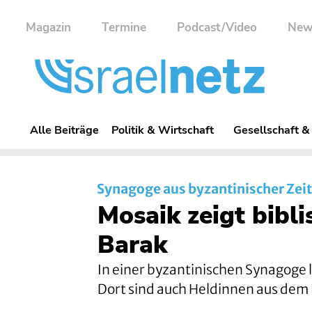
Magazin
Termine
Podcast/Video
New
Alle Beiträge
Politik & Wirtschaft
Gesellschaft &
Synagoge aus byzantinischer Zeit
Mosaik zeigt bibl
Barak
In einer byzantinischen Synagoge 
Dort sind auch Heldinnen aus dem 