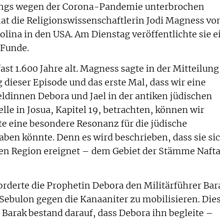
dings wegen der Corona-Pandemie unterbrochen
at die Religionswissenschaftlerin Jodi Magness vo
olina in den USA. Am Dienstag veröffentlichte sie e
 Funde.
t 1.600 Jahre alt. Magness sagte in der Mitteilung
g dieser Episode und das erste Mal, dass wir eine
eldinnen Debora und Jael in der antiken jüdischen
lle in Josua, Kapitel 19, betrachten, können wir
e eine besondere Resonanz für die jüdische
en könnte. Denn es wird beschrieben, dass sie si
hen Region ereignet – dem Gebiet der Stämme Nafta
forderte die Prophetin Debora den Militärführer Bar
 Sebulon gegen die Kanaaniter zu mobilisieren. Die
 Barak bestand darauf, dass Debora ihn begleite –