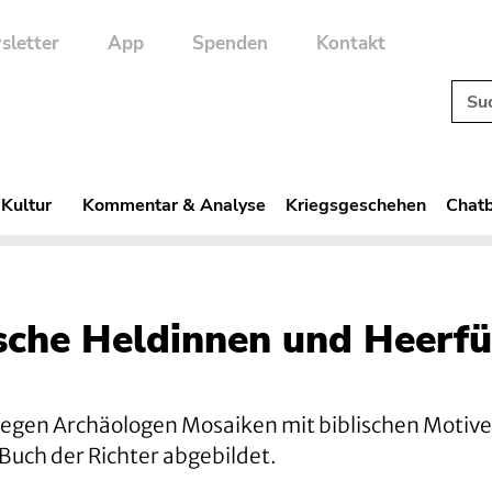
sletter
App
Spenden
Kontakt
 Kultur
Kommentar & Analyse
Kriegsgeschehen
Chatb
ische Heldinnen und Heerfü
legen Archäologen Mosaiken mit biblischen Motiven
Buch der Richter abgebildet.