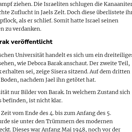
ampf ziehen. Die Israeliten schlugen die Kanaaniter
chte Zuflucht in Jaels Zelt. Doch diese überlistete ih
flock, als er schlief. Somit hatte Israel seinen
en zu verdanken.
ak veröffentlicht
hen Universität handelt es sich um ein dreiteilige
 sehen, wie Debora Barak anschaut. Der zweite Teil,
 erhalten sei, zeige Sisera sitzend. Auf dem dritten
m Boden, nachdem Jael ihn getötet hat.
sität nur Bilder von Barak. In welchem Zustand sich
befinden, ist nicht klar.
 Zeit vom Ende des 4. bis zum Anfang des 5.
wurde sie unter den Trümmern des modernen
eckt. Dieses war Anfang Mai 1948, noch vor der