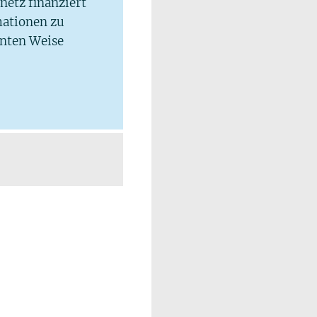
lnetz finanziert
mationen zu
hnten Weise