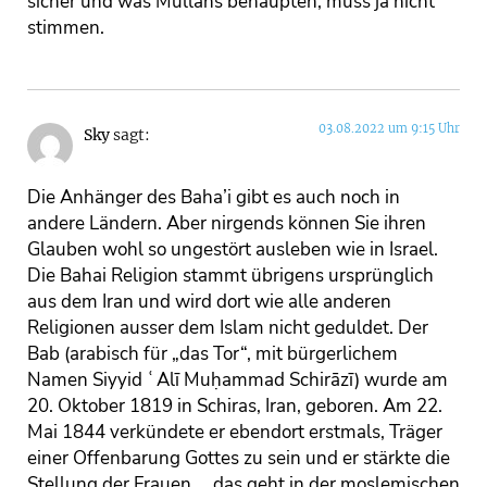
sicher und was Mullahs behaupten, muss ja nicht
stimmen.
03.08.2022 um 9:15 Uhr
Sky
sagt:
Die Anhänger des Baha’i gibt es auch noch in
andere Ländern. Aber nirgends können Sie ihren
Glauben wohl so ungestört ausleben wie in Israel.
Die Bahai Religion stammt übrigens ursprünglich
aus dem Iran und wird dort wie alle anderen
Religionen ausser dem Islam nicht geduldet. Der
Bab (arabisch für „das Tor“, mit bürgerlichem
Namen Siyyid ʿAlī Muḥammad Schirāzī) wurde am
20. Oktober 1819 in Schiras, Iran, geboren. Am 22.
Mai 1844 verkündete er ebendort erstmals, Träger
einer Offenbarung Gottes zu sein und er stärkte die
Stellung der Frauen…. das geht in der moslemischen