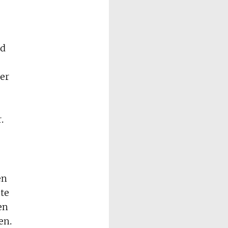
nd
er
.
en
hte
en
en.