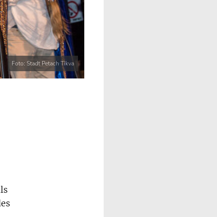
Foto: Stadt Petach Tikva
ls
des