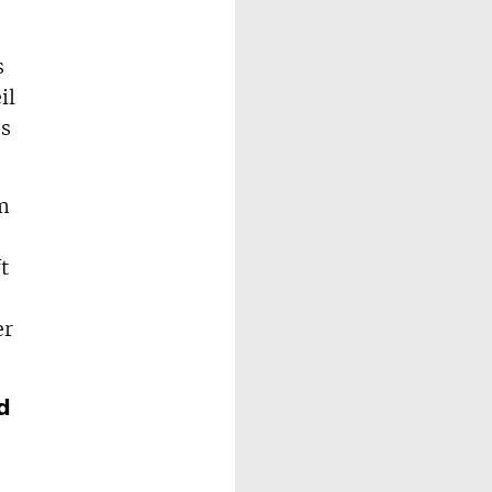
s
il
ss
om
t
er
d