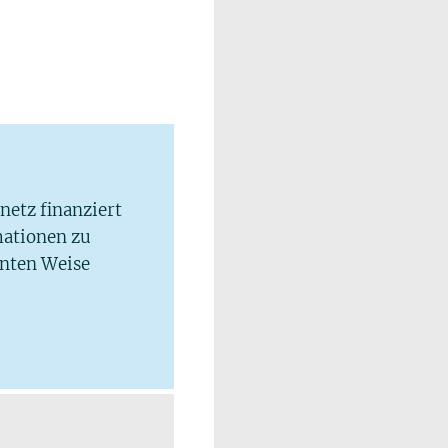
lnetz finanziert
mationen zu
hnten Weise