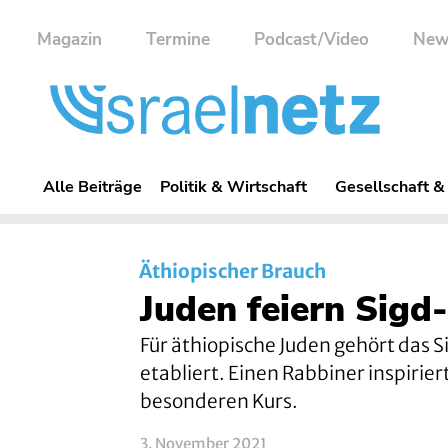
Magazin
Termine
Podcast/Video
New
Alle Beiträge
Politik & Wirtschaft
Gesellschaft &
Äthiopischer Brauch
Juden feiern Sigd
Für äthiopische Juden gehört das S
etabliert. Einen Rabbiner inspirie
besonderen Kurs.
3. November 2021