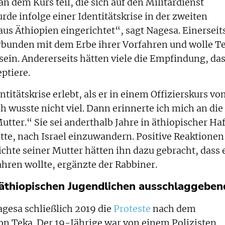
 dem Kurs teil, die sich auf den Militärdienst
de infolge einer Identitätskrise in der zweiten
us Äthiopien eingerichtet“, sagt Nagesa. Einerseit
erbunden mit dem Erbe ihrer Vorfahren und wolle Te
 sein. Andererseits hätten viele die Empfindung, da
eptiere.
ntitätskrise erlebt, als er in einem Offizierskurs v
ch wusste nicht viel. Dann erinnerte ich mich an die
utter.“ Sie sei anderthalb Jahre in äthiopischer Haf
atte, nach Israel einzuwandern. Positive Reaktionen
chte seiner Mutter hätten ihn dazu gebracht, dass 
hren wollte, ergänzte der Rabbiner.
 äthiopischen Jugendlichen ausschlaggeben
gesa schließlich 2019 die
Proteste
nach dem
 Teka. Der 19-Jährige war von einem Polizisten