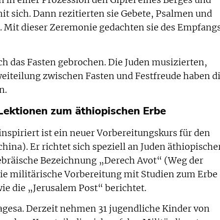
n in einer Prozession den Gipfel eines Berges und
it sich. Dann rezitierten sie Gebete, Psalmen und
 Mit dieser Zeremonie gedachten sie des Empfang
ch das Fasten gebrochen. Die Juden musizierten,
eiteilung zwischen Fasten und Festfreude haben d
n.
Lektionen zum äthiopischen Erbe
inspiriert ist ein neuer Vorbereitungskurs für den
ina). Er richtet sich speziell an Juden äthiopische
ebräische Bezeichnung „Derech Avot“ (Weg der
die militärische Vorbereitung mit Studien zum Erbe
ie die „Jerusalem Post“ berichtet.
Nagesa. Derzeit nehmen 31 jugendliche Kinder von