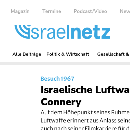
Magazin
Termine
Podcast/Video
New
Alle Beiträge
Politik & Wirtschaft
Gesellschaft &
Besuch 1967
Israelische Luftwa
Connery
Auf dem Höhepunkt seines Ruhmes 
Luftwaffe erinnert aus Anlass sein
auch nach seiner Filmkarriere für d