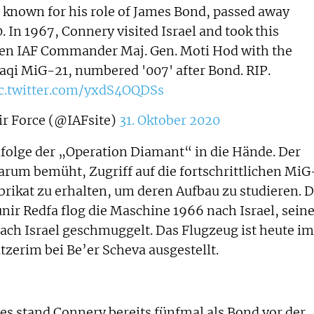
 known for his role of James Bond, passed away
0. In 1967, Connery visited Israel and took this
then IAF Commander Maj. Gen. Moti Hod with the
aqi MiG-21, numbered '007' after Bond. RIP.
c.twitter.com/yxdS4OQDSs
ir Force (@IAFsite)
31. Oktober 2020
folge der „Operation Diamant“ in die Hände. Der
darum bemüht, Zugriff auf die fortschrittlichen MiG
rikat zu erhalten, um deren Aufbau zu studieren. D
nir Redfa flog die Maschine 1966 nach Israel, sein
ach Israel geschmuggelt. Das Flugzeug ist heute im
zerim bei Be’er Scheva ausgestellt.
s stand Connery bereits fünfmal als Bond vor der