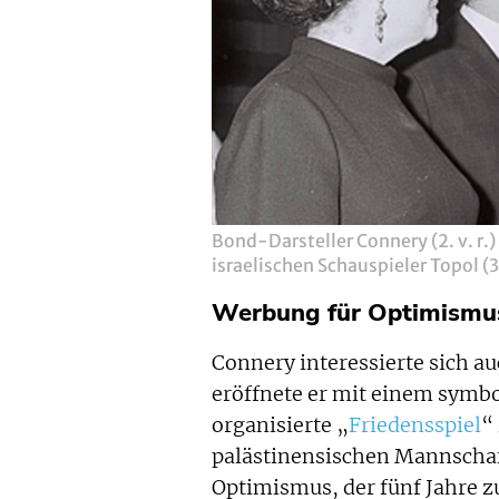
Bond-Darsteller Connery (2. v. r.
israelischen Schauspieler Topol (3. 
Werbung für Optimismu
Connery interessierte sich au
eröffnete er mit einem symb
organisierte „
Friedensspiel
“
palästinensischen Mannschaft
Optimismus, der fünf Jahre z