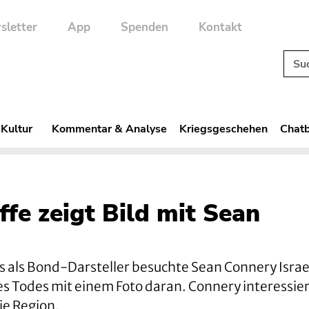
sletter
App
Spenden
Kontakt
 Kultur
Kommentar & Analyse
Kriegsgeschehen
Chatb
ffe zeigt Bild mit Sean
als Bond-Darsteller besuchte Sean Connery Israel
es Todes mit einem Foto daran. Connery interessier
ie Region.