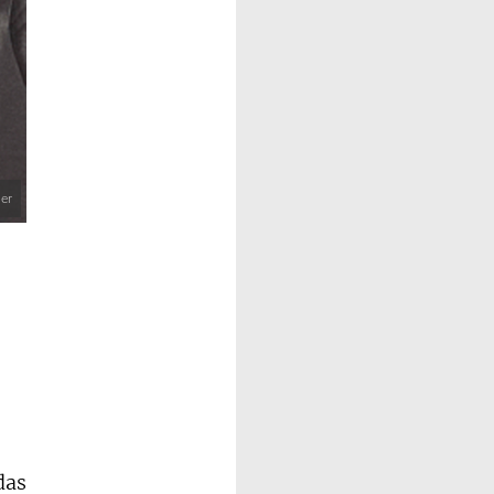
er
das