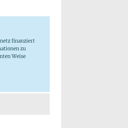
lnetz finanziert
mationen zu
hnten Weise