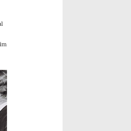
al
aim