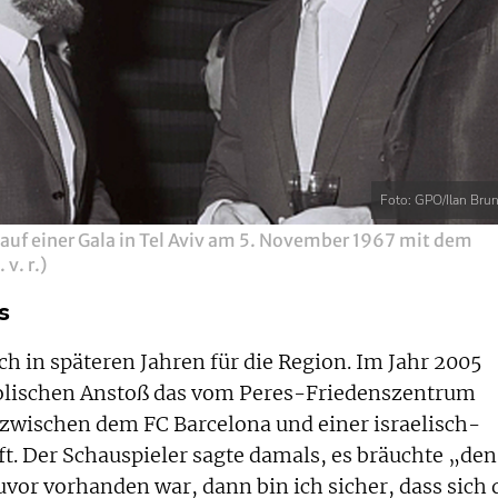
Foto: GPO/Ilan Brun
) auf einer Gala in Tel Aviv am 5. November 1967 mit dem
v. r.)
s
ch in späteren Jahren für die Region. Im Jahr 2005
olischen Anstoß das vom Peres-Friedenszentrum
 zwischen dem FC Barcelona und einer israelisch-
. Der Schauspieler sagte damals, es bräuchte „den
uvor vorhanden war, dann bin ich sicher, dass sich 