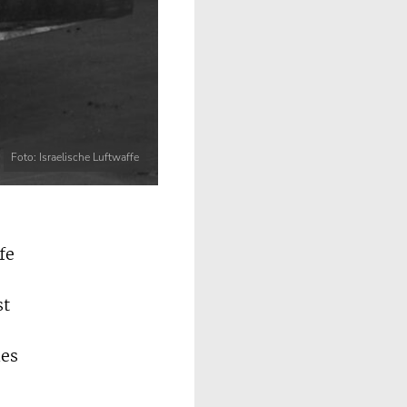
Foto: Israelische Luftwaffe
fe
st
mes