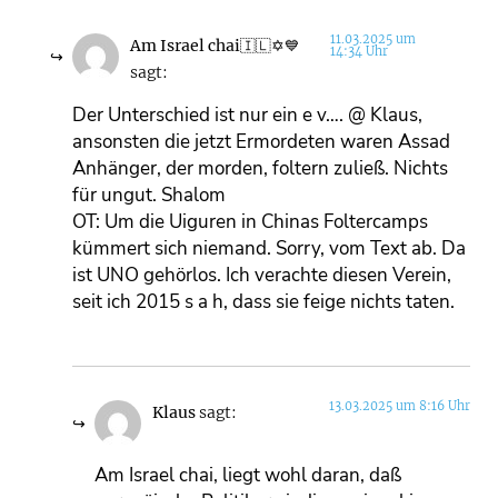
11.03.2025 um
Am Israel chai🇮🇱✡💙
14:34 Uhr
sagt:
Der Unterschied ist nur ein e v…. @ Klaus,
ansonsten die jetzt Ermordeten waren Assad
Anhänger, der morden, foltern zuließ. Nichts
für ungut. Shalom
OT: Um die Uiguren in Chinas Foltercamps
kümmert sich niemand. Sorry, vom Text ab. Da
ist UNO gehörlos. Ich verachte diesen Verein,
seit ich 2015 s a h, dass sie feige nichts taten.
13.03.2025 um 8:16 Uhr
Klaus
sagt:
Am Israel chai, liegt wohl daran, daß