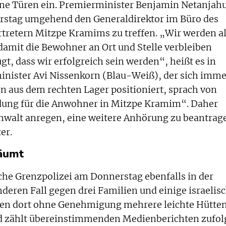
ene Türen ein. Premierminister Benjamin Netanjah
erstag umgehend den Generaldirektor im Büro des
rtretern Mitzpe Kramims zu treffen. „Wir werden al
amit die Bewohner an Ort und Stelle verbleiben
t, dass wir erfolgreich sein werden“, heißt es in
inister Avi Nissenkorn (Blau-Weiß), der sich imme
n aus dem rechten Lager positioniert, sprach von
dung für die Anwohner in Mitzpe Kramim“. Daher
anwalt anregen, eine weitere Anhörung zu beantrag
er.
äumt
sche Grenzpolizei am Donnerstag ebenfalls in der
eren Fall gegen drei Familien und einige israelis
tten dort ohne Genehmigung mehrere leichte Hütte
and zählt übereinstimmenden Medienberichten zufol