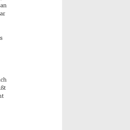
 an
ar
as
ich
ißt
ht