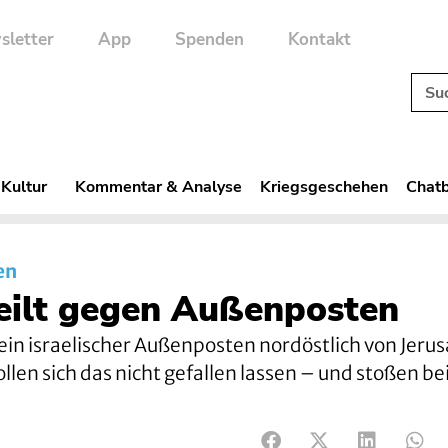
sletter
App
Spenden
Kontakt
 Kultur
Kommentar & Analyse
Kriegsgeschehen
Chatb
en
teilt gegen Außenposten
 ein israelischer Außenposten nordöstlich von Jeru
en sich das nicht gefallen lassen – und stoßen bei