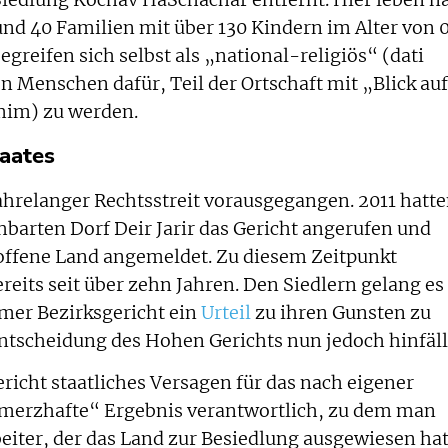
Siedlung Kochav HaSchachar entfernt. Hier leben n
d 40 Familien mit über 130 Kindern im Alter von 
egreifen sich selbst als „national-religiös“ (dati
n Menschen dafür, Teil der Ortschaft mit „Blick auf
mim) zu werden.
taates
jahrelanger Rechtsstreit vorausgegangen. 2011 hatt
barten Dorf Deir Jarir das Gericht angerufen und
roffene Land angemeldet. Zu diesem Zeitpunkt
reits seit über zehn Jahren. Den Siedlern gelang es
mer Bezirksgericht ein
Urteil
zu ihren Gunsten zu
Entscheidung des Hohen Gerichts nun jedoch hinfäll
richt staatliches Versagen für das nach eigener
merzhafte“ Ergebnis verantwortlich, zu dem man
iter, der das Land zur Besiedlung ausgewiesen hat