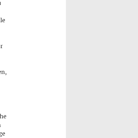
u
le
r
en,
che
n
ge