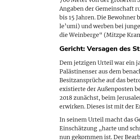
700 Meter von der größeren 
Angaben der Gemeinschaft run
bis 15 Jahren. Die Bewohner b
le’umi) und werben bei junge
die Weinberge“ (Mitzpe Kra
Gericht: Versagen des S
Dem jetzigen Urteil war ein 
Palästinenser aus dem benach
Besitzansprüche auf das bet
existierte der Außenposten be
2018 zunächst, beim Jerusale
erwirken. Dieses ist mit der 
In seinem Urteil macht das Ge
Einschätzung „harte und sch
nun gekommen ist. Der Bearbe