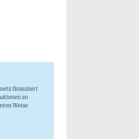
lnetz finanziert
mationen zu
hnten Weise