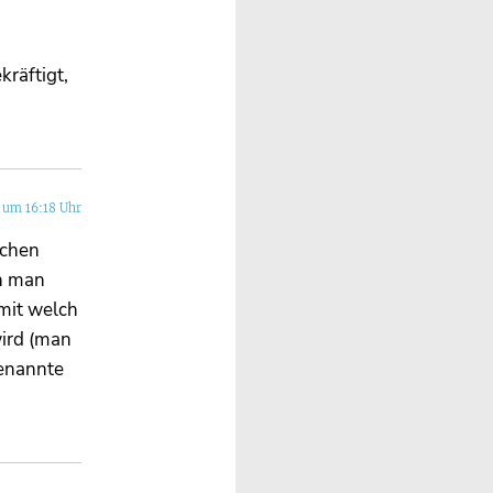
kräftigt,
 um 16:18 Uhr
lchen
n man
 mit welch
wird (man
genannte