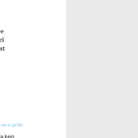
ee
el
st
 um 11:39 Uhr
ja kein