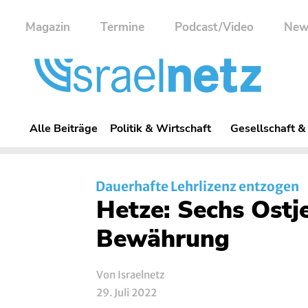
Magazin
Termine
Podcast/Video
New
Alle Beiträge
Politik & Wirtschaft
Gesellschaft &
Dauerhafte Lehrlizenz entzogen
Hetze: Sechs Ostj
Bewährung
Von Israelnetz
29. Juli 2022