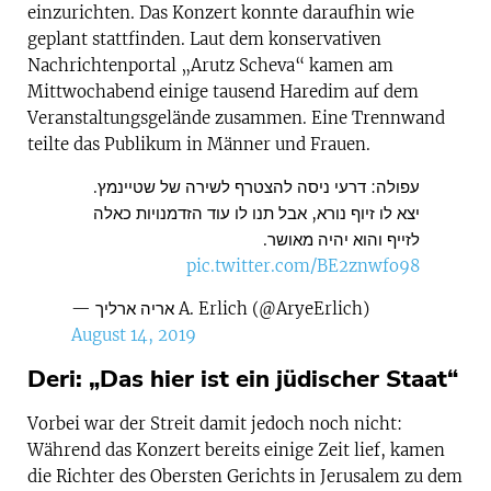
einzurichten. Das Konzert konnte daraufhin wie
geplant stattfinden. Laut dem konservativen
Nachrichtenportal „Arutz Scheva“ kamen am
Mittwochabend einige tausend Haredim auf dem
Veranstaltungsgelände zusammen. Eine Trennwand
teilte das Publikum in Männer und Frauen.
עפולה: דרעי ניסה להצטרף לשירה של שטיינמץ.
יצא לו זיוף נורא, אבל תנו לו עוד הזדמנויות כאלה
לזייף והוא יהיה מאושר.
pic.twitter.com/BE2znwfo98
— אריה ארליך A. Erlich (@AryeErlich)
August 14, 2019
Deri: „Das hier ist ein jüdischer Staat“
Vorbei war der Streit damit jedoch noch nicht:
Während das Konzert bereits einige Zeit lief, kamen
die Richter des Obersten Gerichts in Jerusalem zu dem