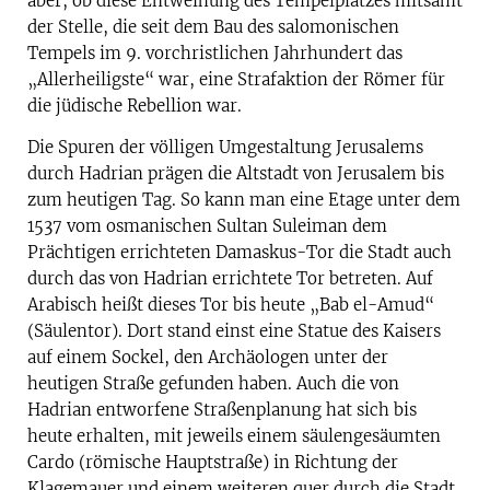
aber, ob diese Entweihung des Tempelplatzes mitsamt
der Stelle, die seit dem Bau des salomonischen
Tempels im 9. vorchristlichen Jahrhundert das
„Allerheiligste“ war, eine Strafaktion der Römer für
die jüdische Rebellion war.
Die Spuren der völligen Umgestaltung Jerusalems
durch Hadrian prägen die Altstadt von Jerusalem bis
zum heutigen Tag. So kann man eine Etage unter dem
1537 vom osmanischen Sultan Suleiman dem
Prächtigen errichteten Damaskus-Tor die Stadt auch
durch das von Hadrian errichtete Tor betreten. Auf
Arabisch heißt dieses Tor bis heute „Bab el-Amud“
(Säulentor). Dort stand einst eine Statue des Kaisers
auf einem Sockel, den Archäologen unter der
heutigen Straße gefunden haben. Auch die von
Hadrian entworfene Straßenplanung hat sich bis
heute erhalten, mit jeweils einem säulengesäumten
Cardo (römische Hauptstraße) in Richtung der
Klagemauer und einem weiteren quer durch die Stadt