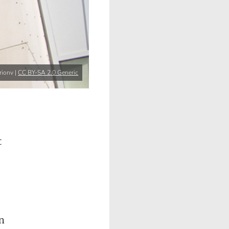
rionv |
CC BY-SA 2.0 Generic
t
in