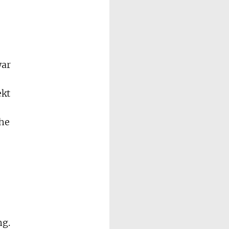
war
ekt
che
ng.