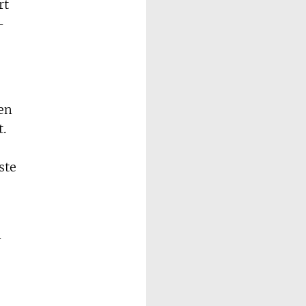
rt
-
en
.
ste
n