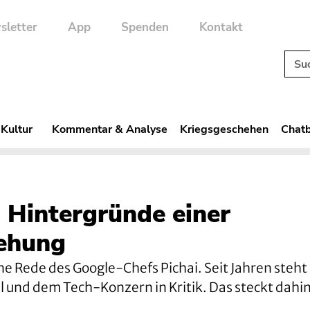
sletter
App
Spenden
Kontakt
 Kultur
Kommentar & Analyse
Kriegsgeschehen
Chatb
: Hintergründe einer
iehung
e Rede des Google-Chefs Pichai. Seit Jahren steht 
 und dem Tech-Konzern in Kritik. Das steckt dahin