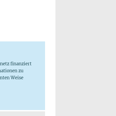
lnetz finanziert
mationen zu
hnten Weise