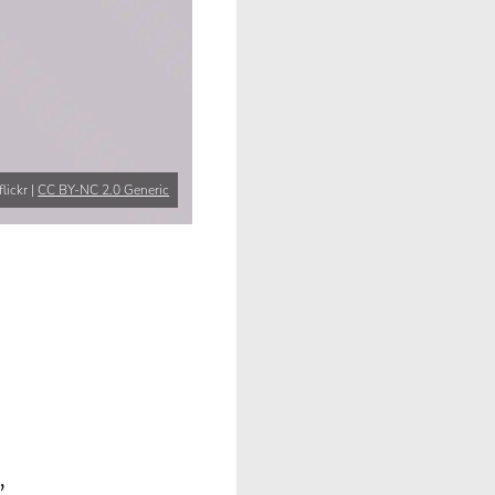
lickr |
CC BY-NC 2.0 Generic
,