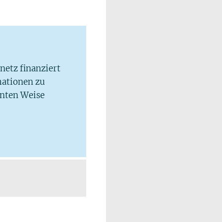
lnetz finanziert
mationen zu
hnten Weise