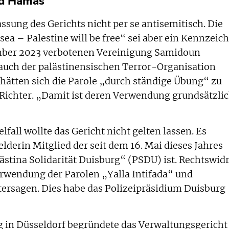
nd Hamas
assung des Gerichts nicht per se antisemitisch. Die
 sea – Palestine will be free“ sei aber ein Kennzeic
ember 2023 verbotenen Vereinigung Samidoun
auch der palästinensischen Terror-Organisation
hätten sich die Parole „durch ständige Übung“ zu
 Richter. „Damit ist deren Verwendung grundsätzli
all wollte das Gericht nicht gelten lassen. Es
lderin Mitglied der seit dem 16. Mai dieses Jahres
stina Solidarität Duisburg“ (PSDU) ist. Rechtswidr
rwendung der Parolen „Yalla Intifada“ und
ersagen. Dies habe das Polizeipräsidium Duisburg
g in Düsseldorf begründete das Verwaltungsgericht