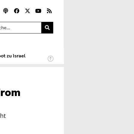
ot zu Israel
From
cht