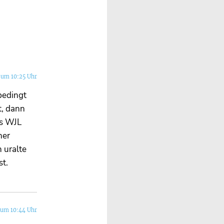
 um 10:25 Uhr
bedingt
t, dann
ss WJL
ner
 uralte
st.
 um 10:44 Uhr