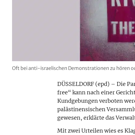
Oft bei anti-israelischen Demonstrationen zu hören ode
DÜSSELDORF (epd) – Die Parol
free“ kann nach einer Gerich
Kundgebungen verboten werde
palästinensischen Versammlu
gewesen, erklärte das Verwa
Mit zwei Urteilen wies es Kla