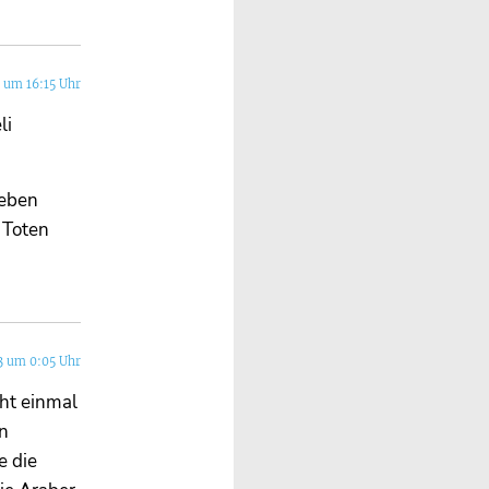
3 um 16:15 Uhr
li
geben
 Toten
3 um 0:05 Uhr
cht einmal
en
e die