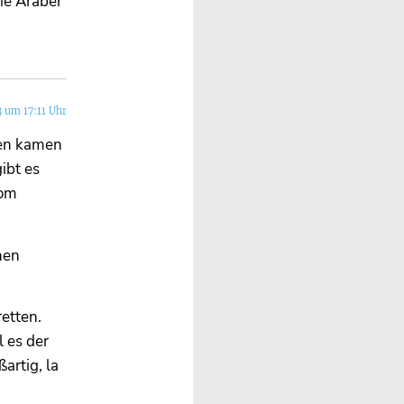
ie Araber
3 um 17:11 Uhr
ten kamen
ibt es
rom
nen
etten.
 es der
artig, la