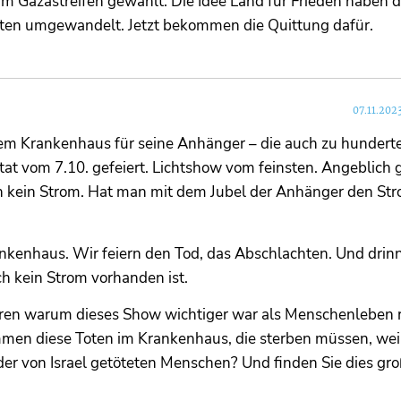
 Gazastreifen gewählt. Die Idee Land für Frieden haben d
keten umgewandelt. Jetzt bekommen die Quittung dafür.
07.11.202
inem Krankenhaus für seine Anhänger – die auch zu hunder
tat vom 7.10. gefeiert. Lichtshow vom feinsten. Angeblich g
ch kein Strom. Hat man mit dem Jubel der Anhänger den St
nkenhaus. Wir feiern den Tod, das Abschlachten. Und drin
h kein Strom vorhanden ist.
klären warum dieses Show wichtiger war als Menschenleben r
men diese Toten im Krankenhaus, die sterben müssen, weil
 der von Israel getöteten Menschen? Und finden Sie dies groß