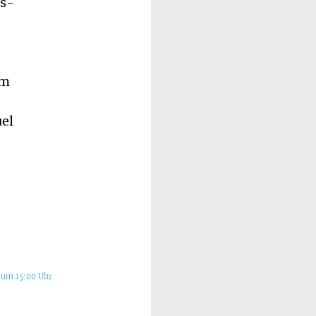
as-
um
uel
 um 15:00 Uhr