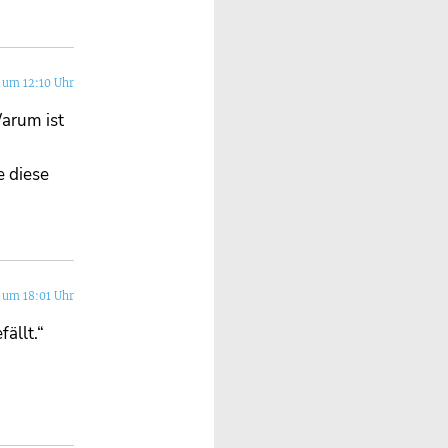
 um 12:10 Uhr
arum ist
 diese
 um 18:01 Uhr
ällt.“