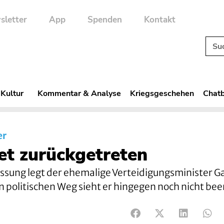
sletter
App
Spenden
Kontakt
 Kultur
Kommentar & Analyse
Kriegsgeschehen
Chatb
er
et zurückgetreten
sung legt der ehemalige Verteidigungsminister Ga
 politischen Weg sieht er hingegen noch nicht bee