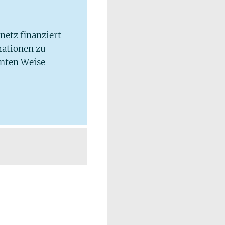
lnetz finanziert
mationen zu
hnten Weise