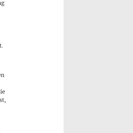
ng
.
en
ie
st,
.