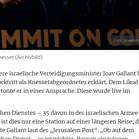
Foto: Israelis
nesset (Archivbild)
e israelische Verteidigungsminister Joav Gallant 
ktritt als Knessetabgeordneter erklärt. Dem Likud
etonte er in einer Ansprache. Diese wurde live im
chen Dienstes – 35 davon in der israelischen Armee
ist dies nur eine Station auf einer längeren Reise, d
gte Gallant laut der „Jerusalem Post“. „Ob auf dem
chen Dienst – es ist wichtig, Pausen einzulegen,