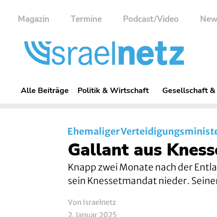
Magazin
Termine
Podcast/Video
New
Alle Beiträge
Politik & Wirtschaft
Gesellschaft &
Ehemaliger Verteidigungsminist
Gallant aus Kness
Knapp zwei Monate nach der Entlas
sein Knessetmandat nieder. Seinen
Von Israelnetz
2. Januar 2025