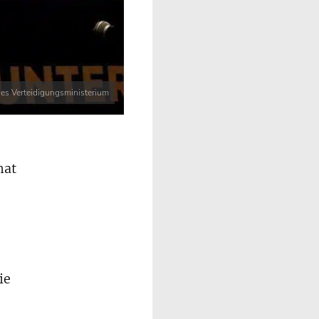
ches Verteidigungsministerium
hat
ie