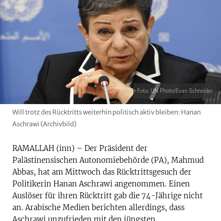
Foto: UN Photo/Evan Schneider
Will trotz des Rücktritts weiterhin politisch aktiv bleiben: Hanan
Aschrawi (Archivbild)
RAMALLAH (inn) – Der Präsident der
Palästinensischen Autonomiebehörde (PA), Mahmud
Abbas, hat am Mittwoch das Rücktrittsgesuch der
Politikerin Hanan Aschrawi angenommen. Einen
Auslöser für ihren Rücktritt gab die 74-Jährige nicht
an. Arabische Medien berichten allerdings, dass
Aschrawi unzufrieden mit den jüngsten