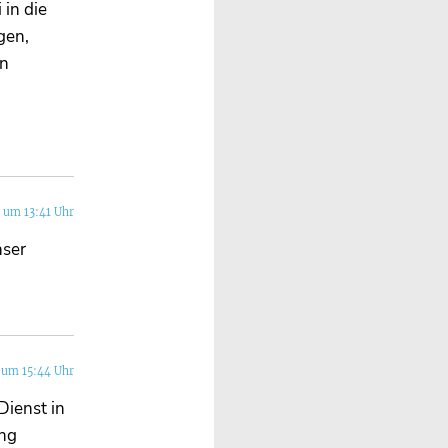
 in die
gen,
en
 um 13:41 Uhr
nser
 um 15:44 Uhr
Dienst in
ung