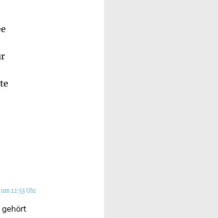
“
ee
ür
te
 um 12:53 Uhr
l gehört