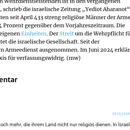
en Wehrdienstleistenden ist in den vergangenen
 schrieb die israelische Zeitung „Yediot Aharanot
n seit April 433 streng religiöse Männer der Arm
 24 Prozent gegenüber dem Vorjahreszeitraum. Die
 eigenen
Einheiten
. Der
Streit
um die Wehrpflicht f
t die israelische Gesellschaft. Seit der
om Armeedienst ausgenommen. Im Juni 2024 erklär
axis für verfassungswidrig. (mw)
entar
28.05.2026
ch mehr, die ihrem Land nicht nur religiös dienen. In Israe