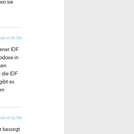
wo sie
 um 17:06 Uhr
ener IDF
hodoxe in
sen
 die IDF
gibt es
em
 um 10:54 Uhr
r besorgt