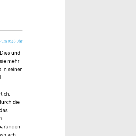
6 um 0:46 Uhr
. Dies und
 sie mehr
 in seiner
d
lich,
durch die
 das
n
tbarungen
ashiach