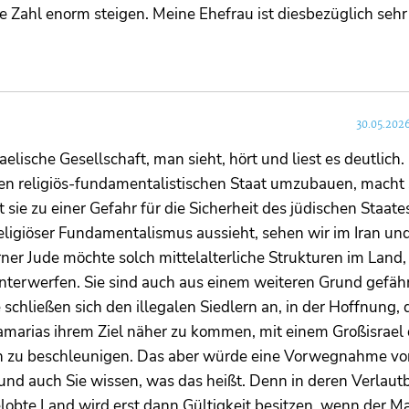
e Zahl enorm steigen. Meine Ehefrau ist diesbezüglich sehr
30.05.202
sraelische Gesellschaft, man sieht, hört und liest es deutlich
einen religiös-fundamentalistischen Staat umzubauen, macht
 sie zu einer Gefahr für die Sicherheit des jüdischen Staates
eligiöser Fundamentalismus aussieht, sehen wir im Iran un
er Jude möchte solch mittelalterliche Strukturen im Land,
nterwerfen. Sie sind auch aus einem weiteren Grund gefähr
 schließen sich den illegalen Siedlern an, in der Hoffnung, 
marias ihrem Ziel näher zu kommen, mit einem Großisrael
h zu beschleunigen. Das aber würde eine Vorwegnahme vo
nd auch Sie wissen, was das heißt. Denn in deren Verlau
 gelobte Land wird erst dann Gültigkeit besitzen, wenn der M