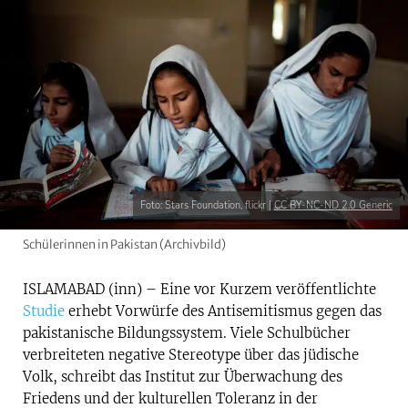
Foto: Stars Foundation, flickr |
CC BY-NC-ND 2.0 Generic
Schülerinnen in Pakistan (Archivbild)
ISLAMABAD (inn) – Eine vor Kurzem veröffentlichte
Studie
erhebt Vorwürfe des Antisemitismus gegen das
pakistanische Bildungssystem. Viele Schulbücher
verbreiteten negative Stereotype über das jüdische
Volk, schreibt das Institut zur Überwachung des
Friedens und der kulturellen Toleranz in der